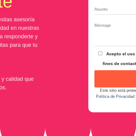
te
sitas asesoría
lidad en nuestras
ra responderte y
itas para que tu
Acepto el uso
fines de contac
 y calidad que
os.
Este sitio está pro
Política de Privacidad