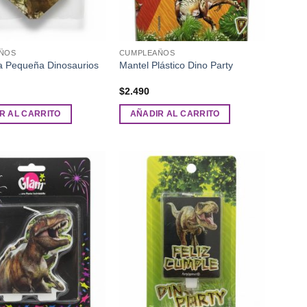
ÑOS
CUMPLEAÑOS
a Pequeña Dinosaurios
Mantel Plástico Dino Party
$
2.490
R AL CARRITO
AÑADIR AL CARRITO
Añadir
Añadir
a la
a la
lista de
lista de
deseos
deseos