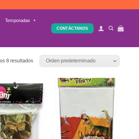
Temporadas
CONTÁCTANOS
os 8 resultados
Añadir
Añadir
a la
a la
lista de
lista de
deseos
deseos