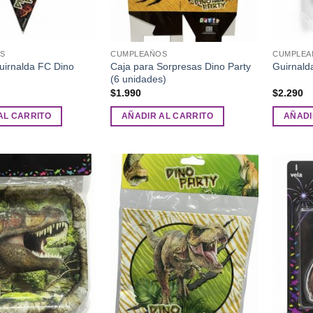
S
CUMPLEAÑOS
CUMPLEA
uirnalda FC Dino
Caja para Sorpresas Dino Party
Guirnald
(6 unidades)
$
1.990
$
2.290
AL CARRITO
AÑADIR AL CARRITO
AÑADI
Añadir
Añadir
a la
a la
lista de
lista de
deseos
deseos