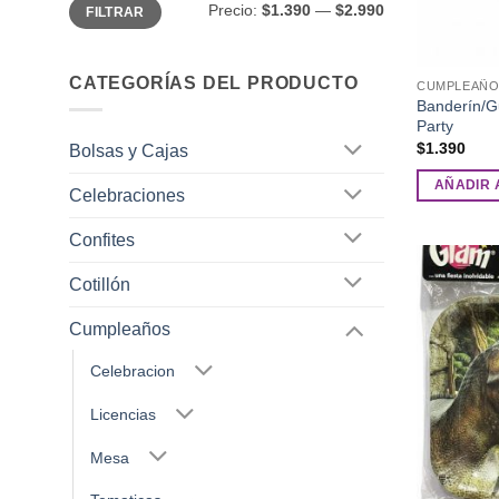
Precio
Precio
Precio:
$1.390
—
$2.990
FILTRAR
mínimo
máximo
CATEGORÍAS DEL PRODUCTO
CUMPLEAÑO
Banderín/G
Party
$
1.390
Bolsas y Cajas
AÑADIR 
Celebraciones
Confites
Cotillón
Cumpleaños
Celebracion
Licencias
Mesa