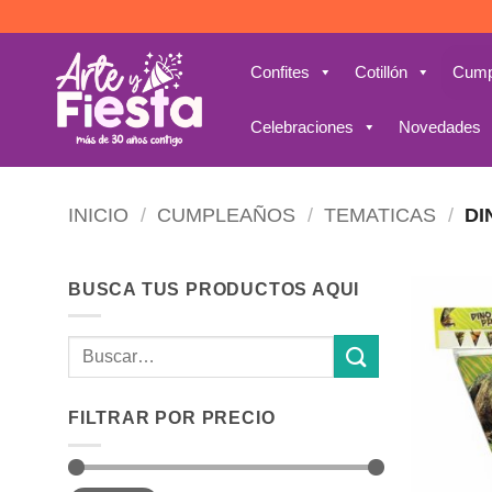
Saltar
al
contenido
Confites
Cotillón
Cump
Celebraciones
Novedades
INICIO
/
CUMPLEAÑOS
/
TEMATICAS
/
DI
BUSCA TUS PRODUCTOS AQUI
Buscar
por:
FILTRAR POR PRECIO