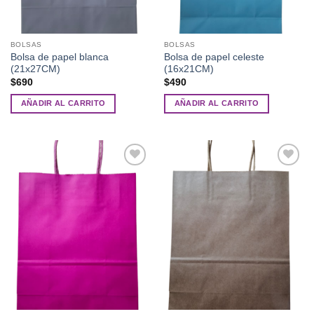
BOLSAS
BOLSAS
Bolsa de papel blanca
Bolsa de papel celeste
(21x27CM)
(16x21CM)
$
690
$
490
AÑADIR AL CARRITO
AÑADIR AL CARRITO
Añadir
Añadir
a la
a la
lista de
lista de
deseos
deseos