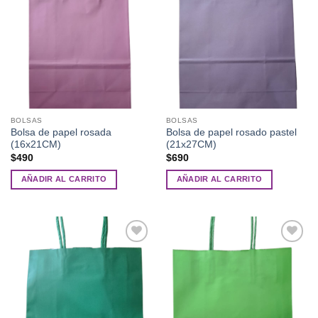
deseos
deseos
BOLSAS
BOLSAS
Bolsa de papel rosada
Bolsa de papel rosado pastel
(16x21CM)
(21x27CM)
$
490
$
690
AÑADIR AL CARRITO
AÑADIR AL CARRITO
Añadir
Añadir
a la
a la
lista de
lista de
deseos
deseos