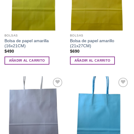
BOLSAS
BOLSAS
Bolsa de papel amarilla
Bolsa de papel amarillo
(16x21CM)
(21x27CM)
$
490
$
690
AÑADIR AL CARRITO
AÑADIR AL CARRITO
Añadir
Añadir
a la
a la
lista de
lista de
deseos
deseos