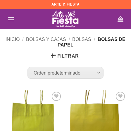
Saltar
ARTE & FIESTA
al
contenido
INICIO
/
BOLSAS Y CAJAS
/
BOLSAS
/
BOLSAS DE
PAPEL
FILTRAR
Añadir
Añadir
a la
a la
lista de
lista de
deseos
deseos