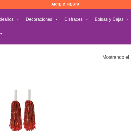
ARTE & FIESTA
leaños
Decoraciones
Disfraces
Bolsas y Cajas
Mostrando el 
Añadir
a la
lista de
deseos