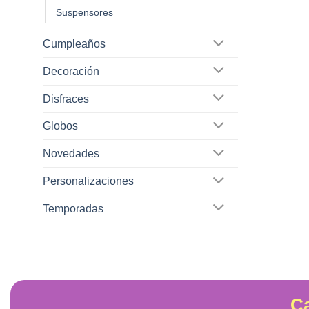
Suspensores
página
de
Cumpleaños
producto
Decoración
Disfraces
Globos
Novedades
Personalizaciones
Temporadas
Ca