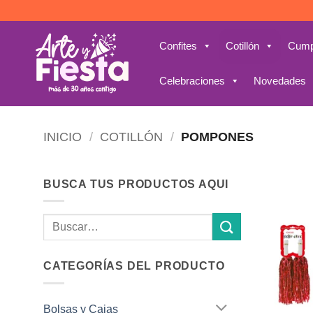
Saltar
al
contenido
Confites
Cotillón
Cump
Celebraciones
Novedades
INICIO
/
COTILLÓN
/
POMPONES
BUSCA TUS PRODUCTOS AQUI
Buscar
por:
CATEGORÍAS DEL PRODUCTO
Bolsas y Cajas