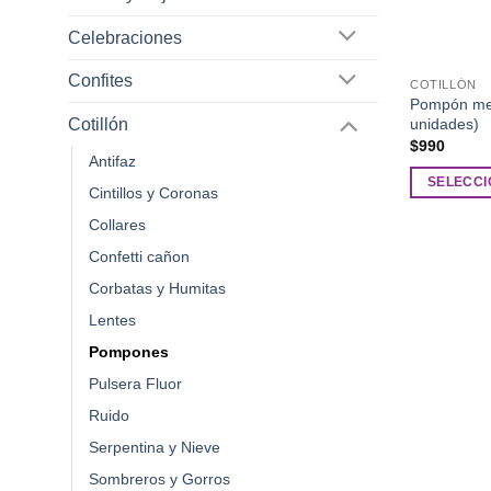
Celebraciones
Confites
COTILLÓN
Pompón met
unidades)
Cotillón
$
990
Antifaz
SELECCI
Cintillos y Coronas
Este
Collares
producto
Confetti cañon
tiene
múltiples
Corbatas y Humitas
variantes.
Lentes
Las
Pompones
opciones
Pulsera Fluor
se
pueden
Ruido
elegir
Serpentina y Nieve
en
Sombreros y Gorros
la