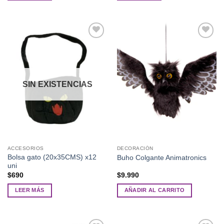
Añadir
Añadir
a la
a la
lista de
lista de
deseos
deseos
SIN EXISTENCIAS
ACCESORIOS
DECORACIÓN
Bolsa gato (20x35CMS) x12
Buho Colgante Animatronics
uni
$
690
$
9.990
LEER MÁS
AÑADIR AL CARRITO