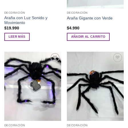
DECORACIÓN
DECORACIÓN
Araña con Luz Sonido y
Araña Gigante con Verde
Movimiento
$
19.990
$
4.990
LEER MÁS
AÑADIR AL CARRITO
Añadir
Añadir
a la
a la
lista de
lista de
deseos
deseos
DECORACIÓN
DECORACIÓN