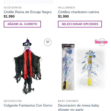
ACCESORIOS
HALLOWEEN
Cintillo Reina de Encaje Negro
Cintillos charleston catrina
$
1.990
$
1.990
AÑADIR AL CARRITO
SELECCIONAR OPCIONES
Este
producto
tiene
múltiples
Añadir
Añadir
variantes.
a la
a la
Las
lista de
lista de
deseos
deseos
opciones
se
pueden
elegir
en
la
página
de
DECORACIÓN
BABY SHOWER
producto
Decoracion de mesa baby
Colgante Fantasma Con Gorro
shower mr party