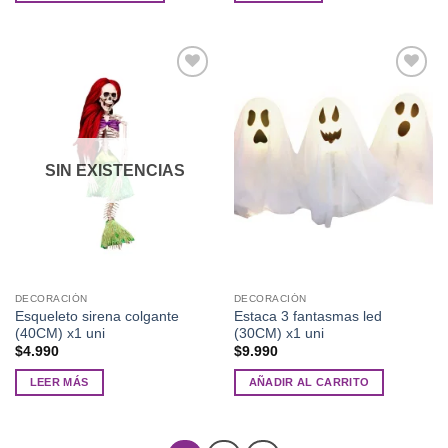
Añadir
Añadir
a la
a la
lista de
lista de
deseos
deseos
SIN EXISTENCIAS
DECORACIÓN
DECORACIÓN
Esqueleto sirena colgante
Estaca 3 fantasmas led
(40CM) x1 uni
(30CM) x1 uni
$
4.990
$
9.990
LEER MÁS
AÑADIR AL CARRITO