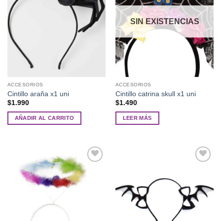
deseos
deseos
SIN EXISTENCIAS
ACCESORIOS
ACCESORIOS
Cintillo araña x1 uni
Cintillo catrina skull x1 uni
$
1.990
$
1.490
AÑADIR AL CARRITO
LEER MÁS
Añadir
Añadir
a la
a la
lista de
lista de
deseos
deseos