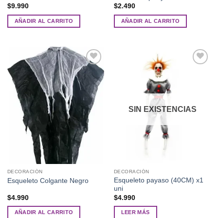
$
9.990
$
2.490
AÑADIR AL CARRITO
AÑADIR AL CARRITO
Añadir
Añadir
a la
a la
lista de
lista de
deseos
deseos
SIN EXISTENCIAS
DECORACIÓN
DECORACIÓN
Esqueleto payaso (40CM) x1
Esqueleto Colgante Negro
uni
$
4.990
$
4.990
AÑADIR AL CARRITO
LEER MÁS