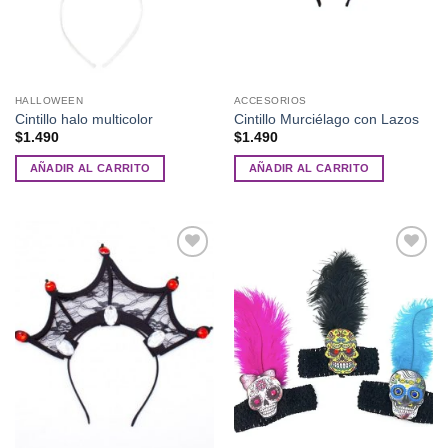
HALLOWEEN
ACCESORIOS
Cintillo halo multicolor
Cintillo Murciélago con Lazos
$
1.490
$
1.490
AÑADIR AL CARRITO
AÑADIR AL CARRITO
Añadir
Añadir
a la
a la
lista de
lista de
deseos
deseos