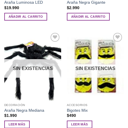
Araña Luminosa LED
Araña Negra Gigante
$
19.990
$
2.990
AÑADIR AL CARRITO
AÑADIR AL CARRITO
Añadir
Añadir
a la
a la
lista de
lista de
deseos
deseos
SIN EXISTENCIAS
SIN EXISTENCIAS
DECORACIÓN
ACCESORIOS
Araña Negra Mediana
Bigotes Mix
$
1.990
$
490
LEER MÁS
LEER MÁS