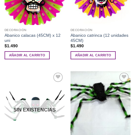
DECORACIÓN
DECORACIÓN
Abanico calacas (45CM) x 12
Abanico catrinca (12 unidades
uni
45CM)
$
1.490
$
1.490
AÑADIR AL CARRITO
AÑADIR AL CARRITO
Añadir
Añadir
a la
a la
lista de
lista de
deseos
deseos
SIN EXISTENCIAS