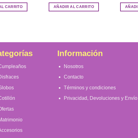
AL CARRITO
AÑADIR AL CARRITO
AÑADI
tegorías
Información
Cumpleaños
Nosotros
Disfraces
Contacto
Globos
Términos y condiciones
Cotillón
Privacidad, Devoluciones y Envío
Ofertas
Matrimonio
Accesorios