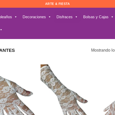
ARTE & FIESTA
leaños
Decoraciones
Disfraces
Bolsas y Cajas
ANTES
Mostrando lo
Añadir
Añadir
a la
a la
lista de
lista de
deseos
deseos