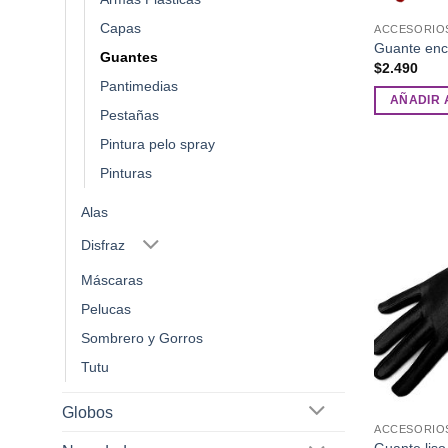
Capas
ACCESORIO
Guante enc
Guantes
$
2.490
Pantimedias
AÑADIR 
Pestañas
Pintura pelo spray
Pinturas
Alas
Disfraz
Máscaras
Pelucas
Sombrero y Gorros
Tutu
Globos
ACCESORIO
Guante lis