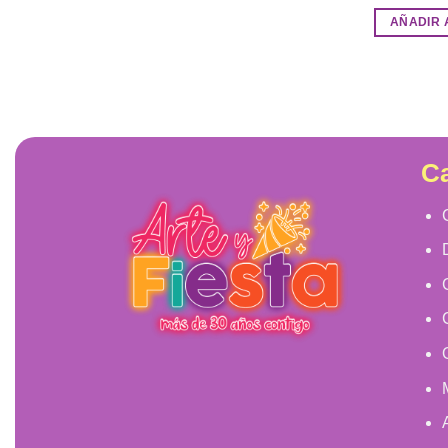
AÑADIR 
Ca