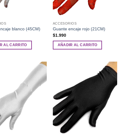
IOS
ACCESORIOS
ncaje blanco (45CM)
Guante encaje rojo (21CM)
$
1.990
R AL CARRITO
AÑADIR AL CARRITO
Añadir
Añadir
a la
a la
lista de
lista de
deseos
deseos