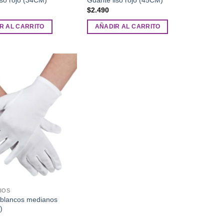
$
2.490
R AL CARRITO
AÑADIR AL CARRITO
Añadir
a la
lista de
deseos
IOS
blancos medianos
)