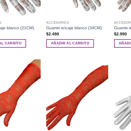
S
ACCESORIOS
ACCESOR
aje blanco (21CM)
Guante encaje blanco (34CM)
Guante e
$
2.490
$
2.990
AL CARRITO
AÑADIR AL CARRITO
AÑADI
Añadir
Añadir
a la
a la
lista de
lista de
deseos
deseos