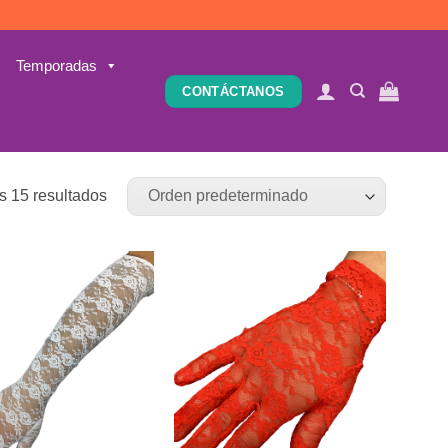
Temporadas
CONTÁCTANOS
s 15 resultados
Añadir
Añadir
a la
a la
lista de
lista de
deseos
deseos