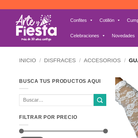
Saltar
al
contenido
Confites
Cotillón
Cump
Celebraciones
Novedades
INICIO
/
DISFRACES
/
ACCESORIOS
/
GU
BUSCA TUS PRODUCTOS AQUI
Buscar
por:
FILTRAR POR PRECIO