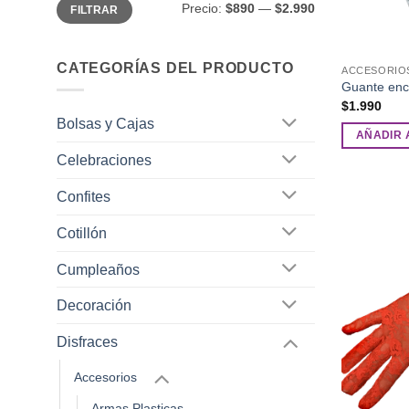
Precio
Precio
Precio:
$890
—
$2.990
FILTRAR
mínimo
máximo
CATEGORÍAS DEL PRODUCTO
ACCESORIO
Guante enc
$
1.990
Bolsas y Cajas
AÑADIR 
Celebraciones
Confites
Cotillón
Cumpleaños
Decoración
Disfraces
Accesorios
Armas Plasticas