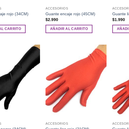
S
ACCESORIOS
ACCESOR
aje rojo (34CM)
Guante encaje rojo (45CM)
Guante l
$
2.990
$
1.990
AL CARRITO
AÑADIR AL CARRITO
AÑADI
Añadir
Añadir
a la
a la
lista de
lista de
deseos
deseos
S
ACCESORIOS
ACCESOR
o negro (34CM)
Guante liso rojo (21CM)
Guante l