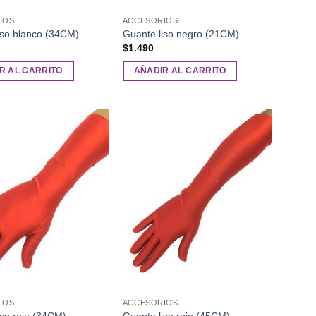
IOS
ACCESORIOS
iso blanco (34CM)
Guante liso negro (21CM)
$
1.490
R AL CARRITO
AÑADIR AL CARRITO
Añadir
Añadir
a la
a la
lista de
lista de
deseos
deseos
IOS
ACCESORIOS
iso rojo (34CM)
Guante liso rojo (45CM)