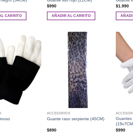
$
990
$
1.990
AL CARRITO
AÑADIR AL CARRITO
AÑADI
Añadir
Añadir
a la
a la
lista de
lista de
deseos
deseos
S
ACCESORIOS
ACCESOR
Guantes 
inoso
Guante raso serpiente (45CM)
(19x7CM
$
890
$
990