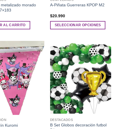
 metalizado morado
A-Piñata Guerreras KPOP M2
137×183
$
20.990
R AL CARRITO
SELECCIONAR OPCIONES
Este
producto
tiene
múltiples
Añadir
Añadir
variantes.
a la
a la
Las
lista de
lista de
deseos
deseos
opciones
se
pueden
elegir
en
la
página
de
IÓN
DESTACADOS
B Set Globos decoración futbol
producto
ín Kuromi