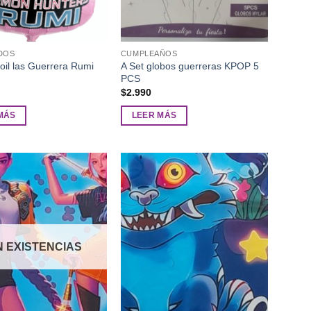
DOS
CUMPLEAÑOS
oil las Guerrera Rumi
A Set globos guerreras KPOP 5
PCS
$
2.990
MÁS
LEER MÁS
Añadir
Añadir
a la
a la
lista de
lista de
deseos
deseos
N EXISTENCIAS