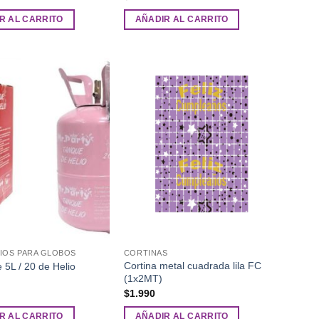
R AL CARRITO
AÑADIR AL CARRITO
Añadir
Añadir
a la
a la
lista de
lista de
deseos
deseos
IOS PARA GLOBOS
CORTINAS
Cortina metal cuadrada lila FC
 5L / 20 de Helio
(1x2MT)
$
1.990
R AL CARRITO
AÑADIR AL CARRITO