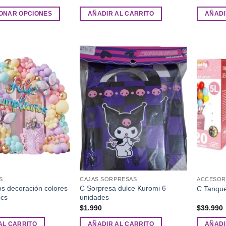
ONAR OPCIONES
AÑADIR AL CARRITO
AÑADI
Añadir
Añadir
a la
a la
lista de
lista de
deseos
deseos
S
CAJAS SORPRESAS
ACCESOR
os decoración colores
C Sorpresa dulce Kuromi 6
C Tanque
pcs
unidades
$
1.990
$
39.990
AL CARRITO
AÑADIR AL CARRITO
AÑADI