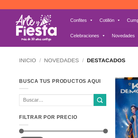
Saltar
al
contenido
Confites
Cotillón
Cump
Celebraciones
Novedades
INICIO
/
NOVEDADES
/
DESTACADOS
BUSCA TUS PRODUCTOS AQUI
Buscar
por:
FILTRAR POR PRECIO