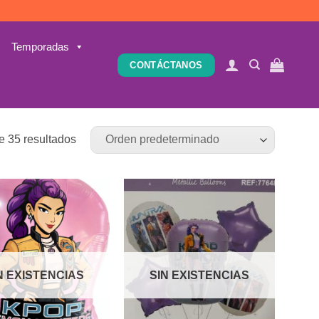
Temporadas
CONTÁCTANOS
e 35 resultados
Añadir
Añadir
a la
a la
lista de
lista de
deseos
deseos
N EXISTENCIAS
SIN EXISTENCIAS