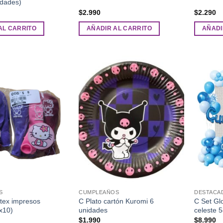
idades)
$
2.990
$
2.290
AL CARRITO
AÑADIR AL CARRITO
AÑADI
Añadir
Añadir
a la
a la
lista de
lista de
deseos
deseos
S
CUMPLEAÑOS
DESTACA
átex impresos
C Plato cartón Kuromi 6
C Set Gl
x10)
unidades
celeste 
$
1.990
$
8.990