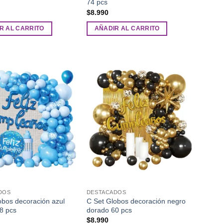
74 pcs
$
8.990
R AL CARRITO
AÑADIR AL CARRITO
Añadir
Añadir
a la
a la
lista de
lista de
deseos
deseos
DOS
DESTACADOS
obos decoración azul
C Set Globos decoración negro
58 pcs
dorado 60 pcs
$
8.990