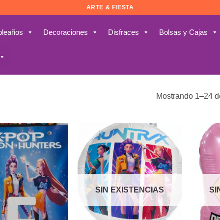
ARTE & FIESTA
leaños
Decoraciones
Disfraces
Bolsas y Cajas
Mostrando 1–24 d
Añadir
Añadir
a la
a la
lista de
lista de
deseos
deseos
SIN EXISTENCIAS
SI