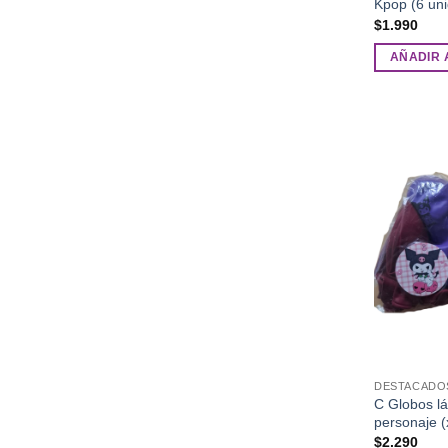
Kpop (6 un
$
1.990
AÑADIR 
DESTACADO
C Globos l
personaje (
$
2.290