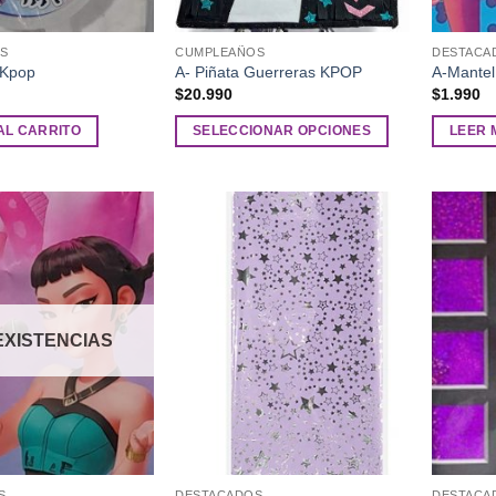
S
CUMPLEAÑOS
DESTACA
 Kpop
A- Piñata Guerreras KPOP
A-Mante
$
20.990
$
1.990
AL CARRITO
SELECCIONAR OPCIONES
LEER 
Este
producto
tiene
múltiples
Añadir
Añadir
variantes.
a la
a la
Las
lista de
lista de
deseos
deseos
opciones
se
EXISTENCIAS
pueden
elegir
en
la
página
de
S
DESTACADOS
DESTACA