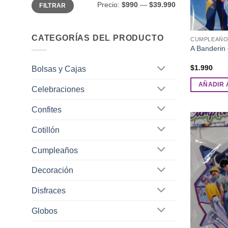
Precio
Precio
Precio:
$990
—
$39.990
FILTRAR
mínimo
máximo
CATEGORÍAS DEL PRODUCTO
CUMPLEAÑO
A Banderin
$
1.990
Bolsas y Cajas
AÑADIR 
Celebraciones
Confites
Cotillón
Cumpleaños
Decoración
Disfraces
Globos