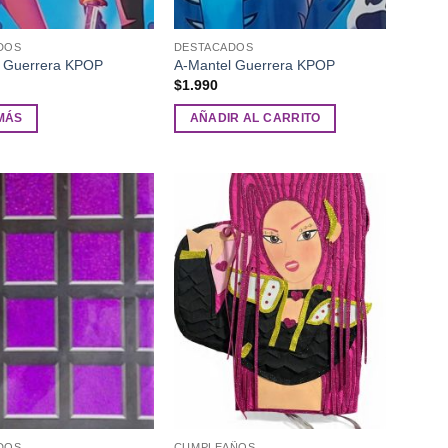
DOS
DESTACADOS
l Guerrera KPOP
A-Mantel Guerrera KPOP
$
1.990
MÁS
AÑADIR AL CARRITO
Añadir
Añadir
a la
a la
lista de
lista de
deseos
deseos
DOS
CUMPLEAÑOS