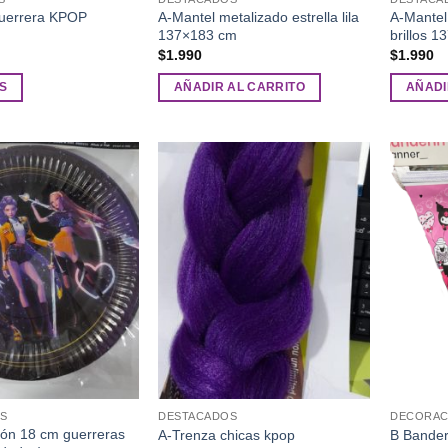
A-Mantel metalizado estrella lila
A-Mantel
producto
uerrera KPOP
137×183 cm
brillos 
$
1.990
$
1.990
S
AÑADIR AL CARRITO
AÑADI
Añadir
Añadir
a la
a la
lista de
lista de
deseos
deseos
S
DESTACADOS
DECORAC
tón 18 cm guerreras
A-Trenza chicas kpop
B Bander