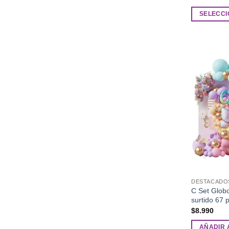
SELECCI
Este
producto
tiene
múltiples
variantes.
Las
opciones
se
pueden
elegir
en
la
página
de
DESTACADO
C Set Glob
producto
surtido 67 
$
8.990
AÑADIR 