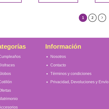
1
2
tegorías
Información
Cumpleaños
Nosotros
Disfraces
Contacto
Globos
Términos y condiciones
Cotillón
Privacidad, Devoluciones y Envío
Ofertas
Matrimonio
Accesorios