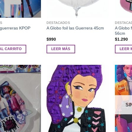
S
DESTACADOS
DESTACA
A Globo f
 guerreras KPOP
A Globo foil las Guerrera 45cm
56cm
$
990
$
1.290
AL CARRITO
LEER MÁS
LEER 
Añadir
Añadir
a la
a la
lista de
lista de
deseos
deseos
SI