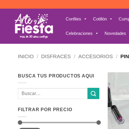
Saltar
al
contenido
Confites
Cotillón
Cump
Celebraciones
Novedades
INICIO
/
DISFRACES
/
ACCESORIOS
/
PI
BUSCA TUS PRODUCTOS AQUI
Buscar
por:
FILTRAR POR PRECIO