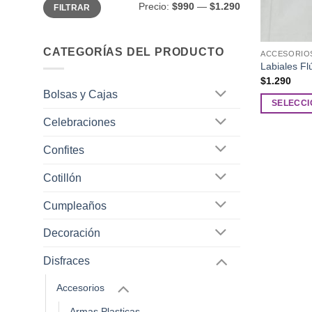
Precio
Precio
Precio:
$990
—
$1.290
FILTRAR
mínimo
máximo
CATEGORÍAS DEL PRODUCTO
ACCESORIO
Labiales Fl
$
1.290
Bolsas y Cajas
SELECCI
Este
Celebraciones
producto
Confites
tiene
múltiples
Cotillón
variantes.
Las
Cumpleaños
opciones
se
Decoración
pueden
Disfraces
elegir
en
Accesorios
la
Armas Plasticas