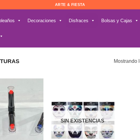
ARTE & FIESTA
leaños
Decoraciones
Disfraces
Bolsas y Cajas
NTURAS
Mostrando l
Añadir
Añadir
a la
a la
lista de
lista de
deseos
deseos
SIN EXISTENCIAS