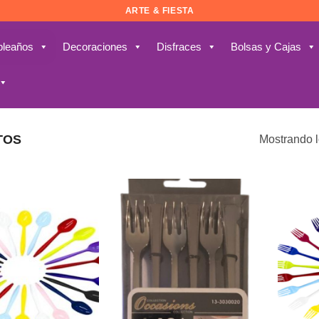
ARTE & FIESTA
leaños
Decoraciones
Disfraces
Bolsas y Cajas
TOS
Mostrando l
Añadir
Añadir
a la
a la
lista de
lista de
deseos
deseos