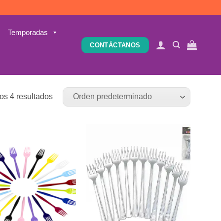
Temporadas
CONTÁCTANOS
os 4 resultados
Añadir
Añadir
a la
a la
lista de
lista de
deseos
deseos