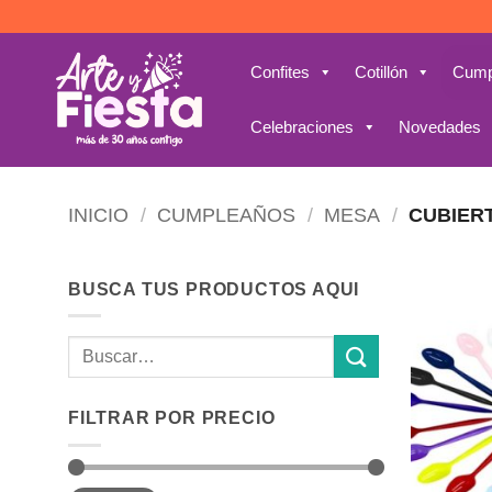
Saltar
al
contenido
Confites
Cotillón
Cump
Celebraciones
Novedades
INICIO
/
CUMPLEAÑOS
/
MESA
/
CUBIER
BUSCA TUS PRODUCTOS AQUI
Buscar
por:
FILTRAR POR PRECIO