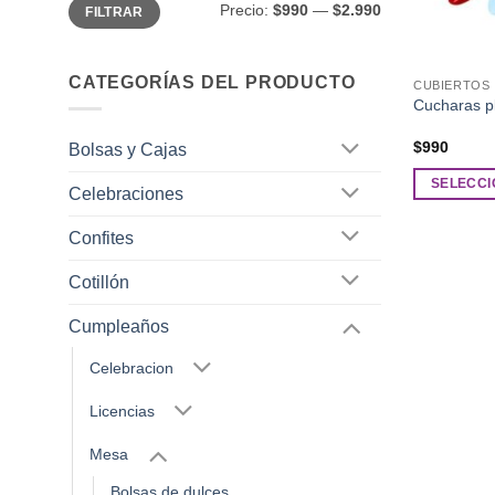
Precio
Precio
Precio:
$990
—
$2.990
FILTRAR
mínimo
máximo
CATEGORÍAS DEL PRODUCTO
CUBIERTOS
Cucharas pl
$
990
Bolsas y Cajas
SELECCI
Celebraciones
Este
producto
Confites
tiene
Cotillón
múltiples
variantes.
Cumpleaños
Las
opciones
Celebracion
se
Licencias
pueden
elegir
Mesa
en
la
Bolsas de dulces