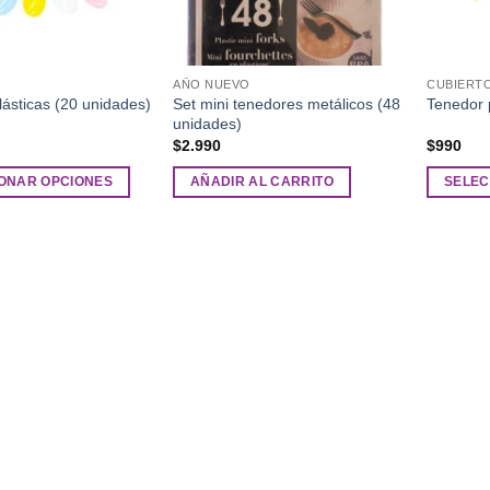
AÑO NUEVO
CUBIERT
Set mini tenedores metálicos (48
ásticas (20 unidades)
Tenedor 
unidades)
$
2.990
$
990
ONAR OPCIONES
AÑADIR AL CARRITO
SELEC
Este
producto
tiene
múltiples
variantes
Las
opciones
se
pueden
elegir
en
la