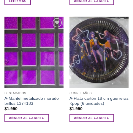
LEER MÁS
AÑADIR AL CARRITO
Añadir
Añadir
a la
a la
lista de
lista de
deseos
deseos
DESTACADOS
CUMPLEAÑOS
A-Mantel metalizado morado
A-Plato cartón 18 cm guerreras
brillos 137×183
Kpop (6 unidades)
$
1.990
$
1.990
AÑADIR AL CARRITO
AÑADIR AL CARRITO