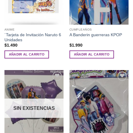
ANIME
CUMPLEAÑOS
´Tarjeta de Invitación Naruto 6
A Banderin guerreras KPOP
Unidades
$
1.490
$
1.990
AÑADIR AL CARRITO
AÑADIR AL CARRITO
Añadir
Añadir
a la
a la
lista de
lista de
deseos
deseos
SIN EXISTENCIAS