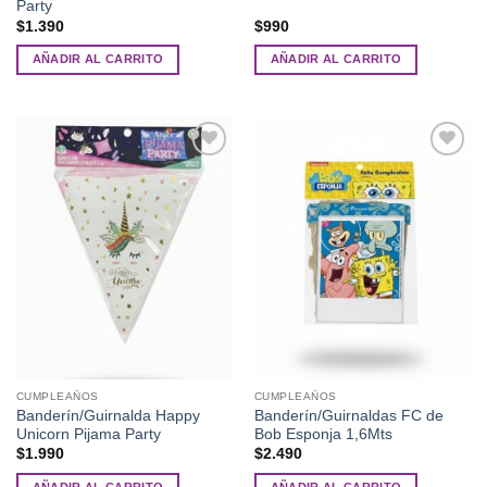
Party
$
1.390
$
990
AÑADIR AL CARRITO
AÑADIR AL CARRITO
Añadir
Añadir
a la
a la
lista de
lista de
deseos
deseos
CUMPLEAÑOS
CUMPLEAÑOS
Banderín/Guirnalda Happy
Banderín/Guirnaldas FC de
Unicorn Pijama Party
Bob Esponja 1,6Mts
$
1.990
$
2.490