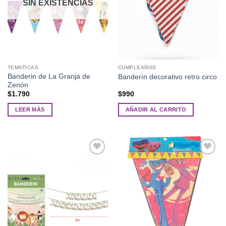
SIN EXISTENCIAS
TEMATICAS
CUMPLEAÑOS
Banderin de La Granja de
Banderín decorativo retro circo
Zenón
$
1.790
$
990
LEER MÁS
AÑADIR AL CARRITO
Añadir
Añadir
a la
a la
lista de
lista de
deseos
deseos