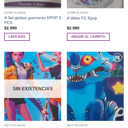
CUMPLEAÑOS
CUMPLEAÑOS
A Set globos guerreras KPOP 5
A Velas FC Kpop
PCS
$
2.990
$
2.990
LEER MÁS
AÑADIR AL CARRITO
Añadir
Añadir
a la
a la
lista de
lista de
deseos
deseos
SIN EXISTENCIAS
DESTACADOS
DESTACADOS