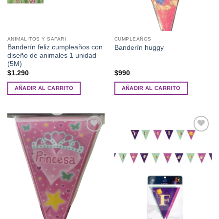
ANIMALITOS Y SAFARI
CUMPLEAÑOS
Banderín feliz cumpleaños con
Banderín huggy
diseño de animales 1 unidad
(5M)
$
1.290
$
990
AÑADIR AL CARRITO
AÑADIR AL CARRITO
Añadir
Añadir
a la
a la
lista de
lista de
deseos
deseos