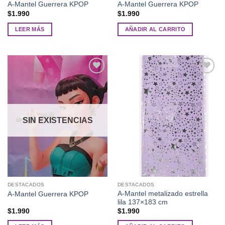
A-Mantel Guerrera KPOP
A-Mantel Guerrera KPOP
$
1.990
$
1.990
LEER MÁS
AÑADIR AL CARRITO
Añadir
Añadir
a la
a la
lista de
lista de
deseos
deseos
SIN EXISTENCIAS
DESTACADOS
DESTACADOS
A-Mantel metalizado estrella
A-Mantel Guerrera KPOP
lila 137×183 cm
$
1.990
$
1.990