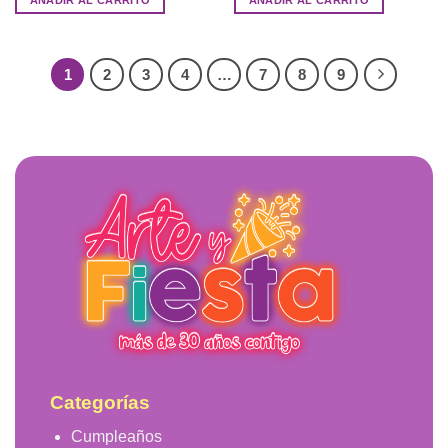
AÑADIR AL CARRITO
AÑADIR AL CARRITO
1
2
3
4
…
7
8
9
Categorías
Cumpleaños