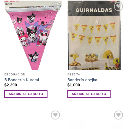
Añadir
Añadir
a la
a la
lista de
lista de
deseos
deseos
DECORACIÓN
ABEJITA
B Banderín Kuromi
Banderín abejita
$
2.290
$
1.690
AÑADIR AL CARRITO
AÑADIR AL CARRITO
Añadir
Añadir
a la
a la