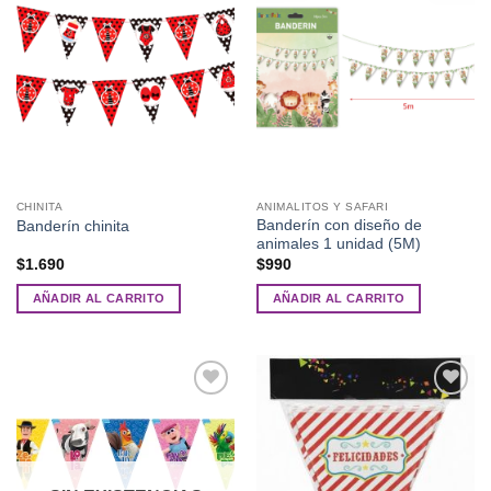
lista de
lista de
deseos
deseos
CHINITA
ANIMALITOS Y SAFARI
Banderín con diseño de
Banderín chinita
animales 1 unidad (5M)
$
1.690
$
990
AÑADIR AL CARRITO
AÑADIR AL CARRITO
Añadir
Añadir
a la
a la
lista de
lista de
deseos
deseos