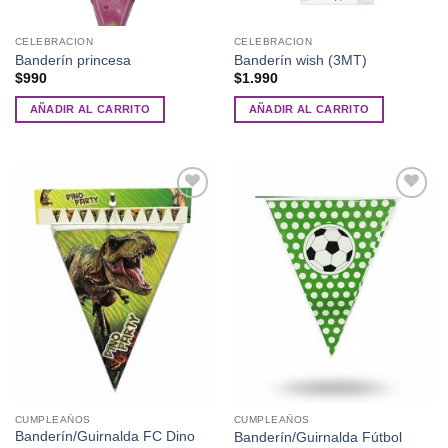
CELEBRACION
CELEBRACION
Banderín princesa
Banderín wish (3MT)
$
990
$
1.990
AÑADIR AL CARRITO
AÑADIR AL CARRITO
Añadir
Añadir
a la
a la
lista de
lista de
deseos
deseos
CUMPLEAÑOS
CUMPLEAÑOS
Banderín/Guirnalda FC Dino
Banderín/Guirnalda Fútbol