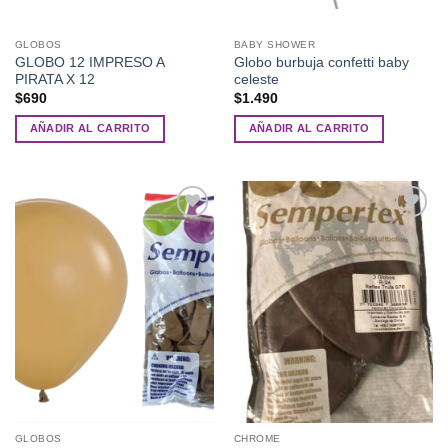
página
de
GLOBOS
BABY SHOWER
producto
GLOBO 12 IMPRESO A
Globo burbuja confetti baby
PIRATA X 12
celeste
$
690
$
1.490
AÑADIR AL CARRITO
AÑADIR AL CARRITO
Añadir
Añadir
a la
a la
lista de
lista de
deseos
deseos
GLOBOS
CHROME