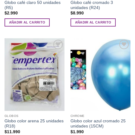
Globo café claro 50 unidades
Globo café cromado 3
(R5)
unidades (R24)
$
2.990
$
8.990
AÑADIR AL CARRITO
AÑADIR AL CARRITO
Añadir
Añadir
a la
a la
lista de
lista de
deseos
deseos
GLOBOS
CHROME
Globo color arena 25 unidades
Globo color azul cromado 25
(R18)
unidades (15CM)
$
11.990
$
1.990