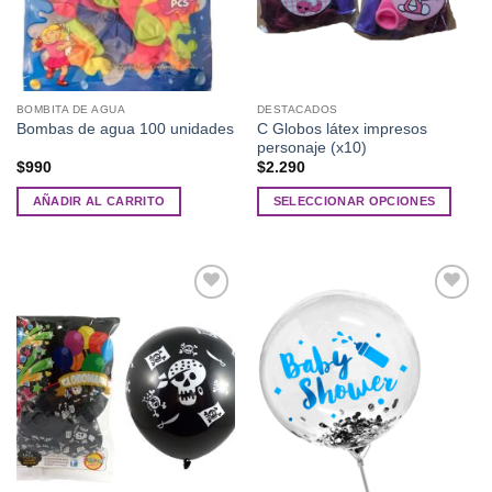
BOMBITA DE AGUA
DESTACADOS
C Globos látex impresos
Bombas de agua 100 unidades
personaje (x10)
$
990
$
2.290
AÑADIR AL CARRITO
SELECCIONAR OPCIONES
Este
producto
tiene
múltiples
Añadir
Añadir
variantes.
a la
a la
Las
lista de
lista de
deseos
deseos
opciones
se
pueden
elegir
en
la