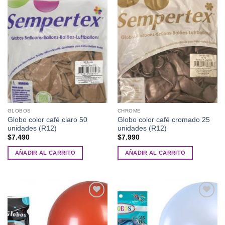
Añadir
Añadir
a la
a la
lista de
lista de
deseos
deseos
GLOBOS
CHROME
Globo color café claro 50
Globo color café cromado 25
unidades (R12)
unidades (R12)
$
7.490
$
7.990
AÑADIR AL CARRITO
AÑADIR AL CARRITO
Añadir
Añadir
a la
a la
lista de
lista de