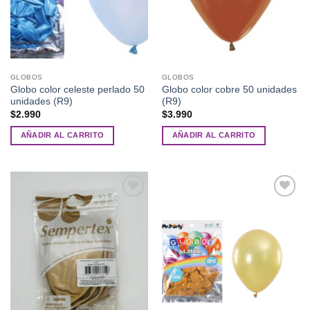
GLOBOS
GLOBOS
Globo color celeste perlado 50
Globo color cobre 50 unidades
unidades (R9)
(R9)
$
2.990
$
3.990
AÑADIR AL CARRITO
AÑADIR AL CARRITO
Añadir
Añadir
a la
a la
lista de
lista de
deseos
deseos