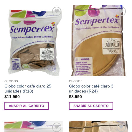
Añadir
Añadir
a la
a la
lista de
lista de
deseos
deseos
GLOBOS
GLOBOS
Globo color café claro 25
Globo color café claro 3
unidades (R18)
unidades (R24)
$
11.990
$
8.990
AÑADIR AL CARRITO
AÑADIR AL CARRITO