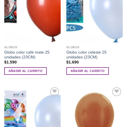
deseos
deseos
GLOBOS
GLOBOS
Globo color café mate 25
Globo color celeste 25
unidades (23CM)
unidades (23CM)
$
1.590
$
1.690
AÑADIR AL CARRITO
AÑADIR AL CARRITO
Añadir
Añadir
a la
a la
lista de
lista de
deseos
deseos