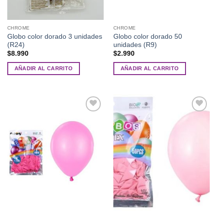
CHROME
CHROME
Globo color dorado 3 unidades
Globo color dorado 50
(R24)
unidades (R9)
$
8.990
$
2.990
AÑADIR AL CARRITO
AÑADIR AL CARRITO
Añadir
Añadir
a la
a la
lista de
lista de
deseos
deseos