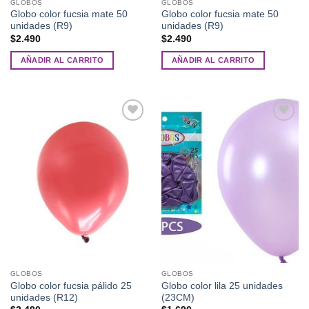
GLOBOS
GLOBOS
Globo color fucsia mate 50
Globo color fucsia mate 50
unidades (R9)
unidades (R9)
$
2.490
$
2.490
AÑADIR AL CARRITO
AÑADIR AL CARRITO
Añadir
Añadir
a la
a la
lista de
lista de
deseos
deseos
GLOBOS
GLOBOS
Globo color fucsia pálido 25
Globo color lila 25 unidades
unidades (R12)
(23CM)