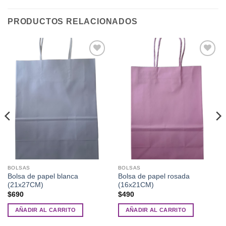
PRODUCTOS RELACIONADOS
Añadir
Añadir
a la
a la
lista de
lista de
deseos
deseos
BOLSAS
BOLSAS
Bolsa de papel blanca
Bolsa de papel rosada
(21x27CM)
(16x21CM)
$
690
$
490
AÑADIR AL CARRITO
AÑADIR AL CARRITO