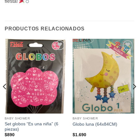
fiesta!
PRODUCTOS RELACIONADOS
Añadir
Añadir
a la
a la
lista de
lista de
deseos
deseos
BABY SHOWER
BABY SHOWER
Set globos “Es una niña” (6
Globo luna (64x84CM)
piezas)
$
890
$
1.690