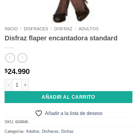
INICIO
/
DISFRACES
/
DISFRAZ
/
ADULTOS
Disfraz flaper encantadora standard
24.990
$
Disfraz flaper encantadora standard cantidad
AÑADIR AL CARRITO
Añadir a la lista de deseos
SKU:
604846
Categorías:
Adultos
,
Disfraces
,
Disfraz