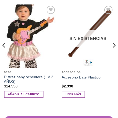
Añadir
Añadir
a la
a la
lista de
lista de
deseos
deseos
SIN EXISTENCIAS
BEBE
ACCESORIOS
Disfraz baby ochentera (1 A 2
Accesorio Bate Plástico
AÑOS)
$
14.990
$
2.990
AÑADIR AL CARRITO
LEER MÁS