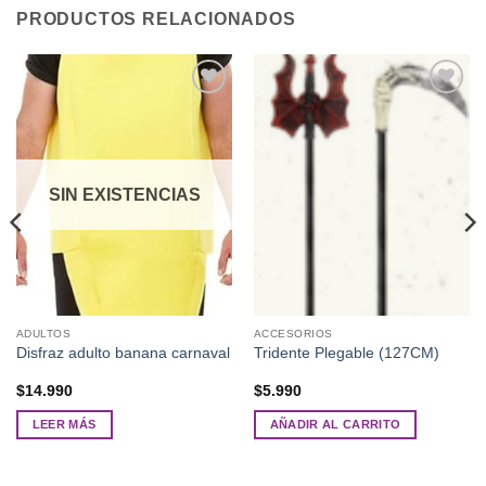
PRODUCTOS RELACIONADOS
Añadir
Añadir
a la
a la
lista de
lista de
deseos
deseos
SIN EXISTENCIAS
ADULTOS
ACCESORIOS
Disfraz adulto banana carnaval
Tridente Plegable (127CM)
$
14.990
$
5.990
LEER MÁS
AÑADIR AL CARRITO