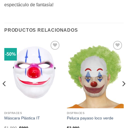
espectáculo de fantasía!
PRODUCTOS RELACIONADOS
-50%
Añadir
Añadir
a la
a la
lista de
lista de
deseos
deseos
DISFRACES
DISFRACES
Máscara Plástica IT
Peluca payaso loco verde
El
El