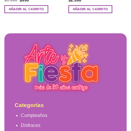
$
1.990
$
990
$
2.990
precio
precio
original
actual
AÑADIR AL CARRITO
AÑADIR AL CARRITO
era:
es:
$1.990.
$990.
Categorías
Cumpleaños
Disfraces