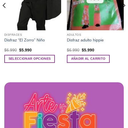
DISFRACES
ADULTOS
Disfraz “El Zorro” Niño
Disfraz adulto hippie
El
El
El
El
$
6.990
$
5.990
$
6.990
$
5.990
precio
precio
precio
precio
original
actual
original
actual
SELECCIONAR OPCIONES
AÑADIR AL CARRITO
era:
es:
era:
es:
$6.990.
$5.990.
$6.990.
$5.990.
Este
producto
tiene
múltiples
variantes.
Las
opciones
se
pueden
elegir
en