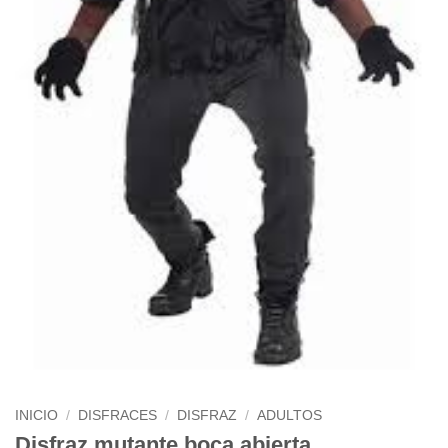
INICIO
/
DISFRACES
/
DISFRAZ
/
ADULTOS
Disfraz mutante boca abierta