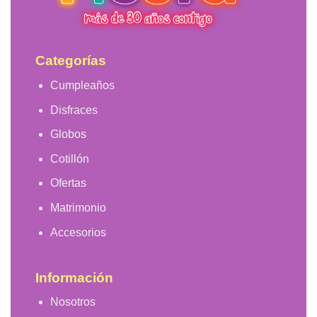
la
página
de
producto
Categorías
Cumpleaños
Disfraces
Globos
Cotillón
Ofertas
Matrimonio
Accesorios
Información
Nosotros