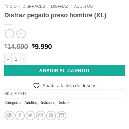
INICIO
/
DISFRACES
/
DISFRAZ
/
ADULTOS
Disfraz pegado preso hombre (XL)
El
El
14.990
9.990
$
$
precio
precio
Disfraz pegado preso hombre (XL) cantidad
original
actual
era:
es:
AÑADIR AL CARRITO
$14.990.
$9.990.
Añadir a la lista de deseos
SKU:
600816
Categorías:
Adultos
,
Disfraces
,
Disfraz