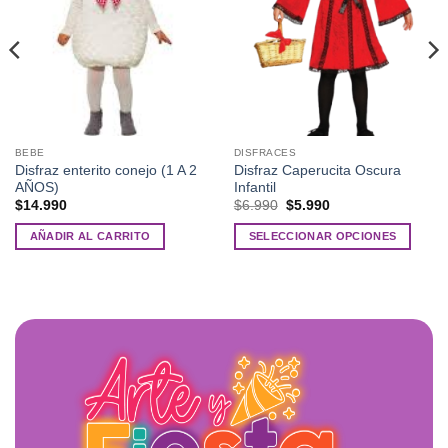
BEBE
DISFRACES
Disfraz enterito conejo (1 A 2
Disfraz Caperucita Oscura
AÑOS)
Infantil
El
El
$
14.990
$
6.990
$
5.990
precio
precio
original
actual
AÑADIR AL CARRITO
SELECCIONAR OPCIONES
era:
es:
$6.990.
$5.990.
Este
producto
tiene
múltiples
variantes.
Las
opciones
se
pueden