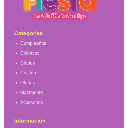
elegir
en
la
página
de
producto
Categorías
Cumpleaños
Disfraces
Globos
Cotillón
Ofertas
Matrimonio
Accesorios
Información