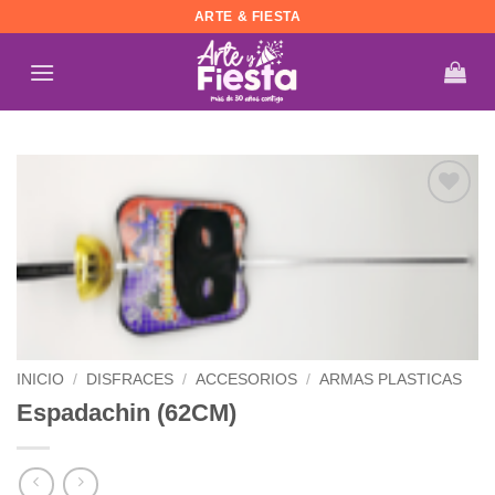
Saltar
ARTE & FIESTA
al
contenido
Añadir
a la
lista de
deseos
INICIO
/
DISFRACES
/
ACCESORIOS
/
ARMAS PLASTICAS
Espadachin (62CM)