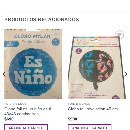
PRODUCTOS RELACIONADOS
Añadir
Añadir
a la
a la
lista de
lista de
deseos
deseos
FOIL DISEÑOS
FOIL DISEÑOS
Globo foil es un niño azul
Globo foil revelación 45 cm
43×43 centimetros
$
690
$
990
AÑADIR AL CARRITO
AÑADIR AL CARRITO