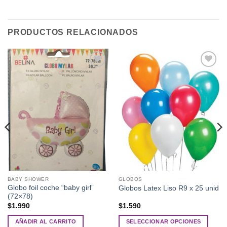
PRODUCTOS RELACIONADOS
Añadir
Añadir
a la
a la
lista de
lista de
deseos
deseos
BABY SHOWER
GLOBOS
Globo foil coche “baby girl”
Globos Latex Liso R9 x 25 unid
(72×78)
$
1.990
$
1.590
AÑADIR AL CARRITO
SELECCIONAR OPCIONES