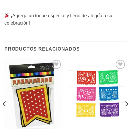
¡Agrega un toque especial y lleno de alegría a su
celebración!
PRODUCTOS RELACIONADOS
Añadir
Añadir
a la
a la
lista de
lista de
deseos
deseos