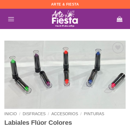
Saltar
ARTE & FIESTA
al
contenido
Añadir
a la
lista de
deseos
INICIO
/
DISFRACES
/
ACCESORIOS
/
PINTURAS
Labiales Flúor Colores