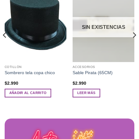
Añadir
Añadir
a la
a la
lista de
lista de
deseos
deseos
SIN EXISTENCIAS
COTILLÓN
ACCESORIOS
Sombrero tela copa chico
Sable Pirata (65CM)
$
2.990
$
2.990
AÑADIR AL CARRITO
LEER MÁS