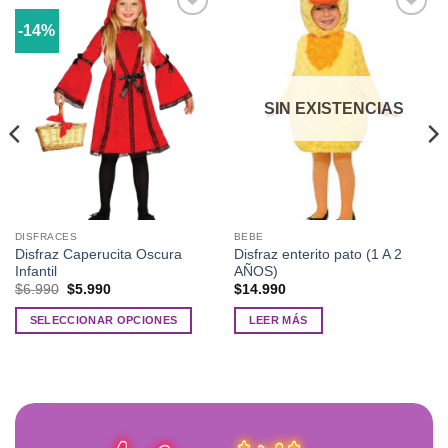
-14%
Añadir
Añadir
a la
a la
lista de
lista de
deseos
deseos
SIN EXISTENCIAS
DISFRACES
BEBE
Disfraz Caperucita Oscura
Disfraz enterito pato (1 A 2
Infantil
AÑOS)
El
El
$
6.990
$
5.990
$
14.990
precio
precio
original
actual
SELECCIONAR OPCIONES
LEER MÁS
era:
es:
$6.990.
$5.990.
Este
producto
tiene
múltiples
variantes.