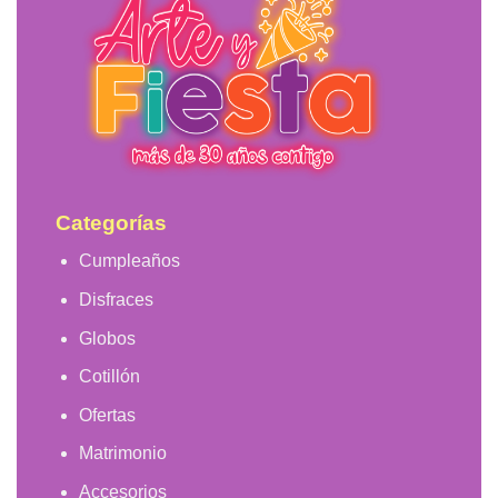
Las
opciones
se
pueden
elegir
en
la
página
de
producto
Categorías
Cumpleaños
Disfraces
Globos
Cotillón
Ofertas
Matrimonio
Accesorios