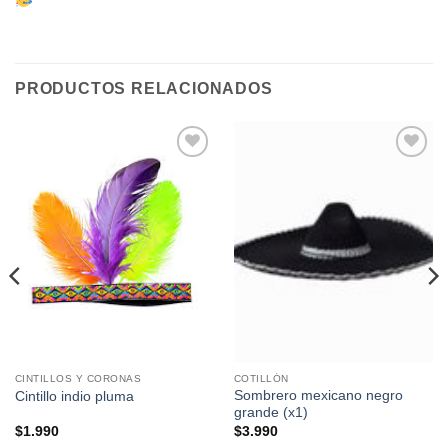
PRODUCTOS RELACIONADOS
Añadir
Añadir
a la
a la
lista de
lista de
deseos
deseos
CINTILLOS Y CORONAS
COTILLÓN
Sombrero mexicano negro
Cintillo indio pluma
grande (x1)
$
1.990
$
3.990