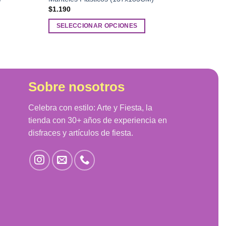
$
1.190
SELECCIONAR OPCIONES
Este
producto
tiene
múltiples
Sobre nosotros
variantes.
Las
Celebra con estilo: Arte y Fiesta, la
opciones
se
tienda con 30+ años de experiencia en
pueden
disfraces y artículos de fiesta.
elegir
en
la
página
de
producto