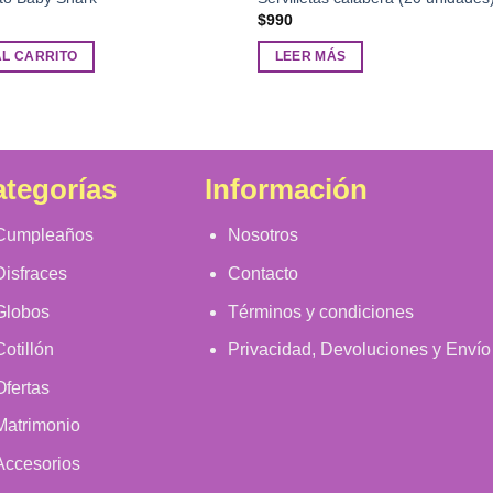
$
990
AL CARRITO
LEER MÁS
tegorías
Información
Cumpleaños
Nosotros
Disfraces
Contacto
Globos
Términos y condiciones
Cotillón
Privacidad, Devoluciones y Envío
Ofertas
Matrimonio
Accesorios