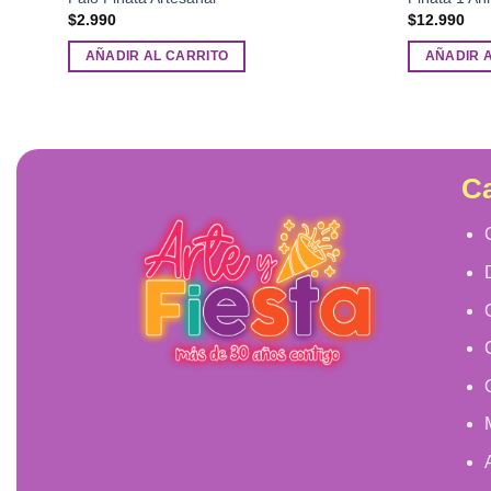
$
2.990
$
12.990
AÑADIR AL CARRITO
AÑADIR 
Ca