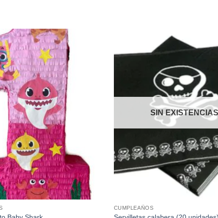
Añadir
a la
lista de
deseos
SIN EXISTENCIA
S
CUMPLEAÑOS
ito Baby Shark
Servilletas calabera (20 unidades