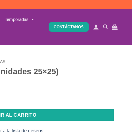
Temporadas
CONTÁCTANOS
TAS
 unidades 25×25)
dad
IR AL CARRITO
r a la lista de deseos