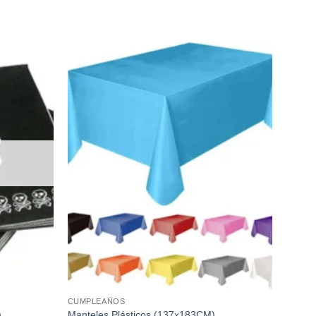
Añadir
Añadir
a la
a la
lista de
lista de
deseos
deseos
S
CUMPLEAÑOS
)
Manteles Plásticos (137x183CM)