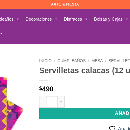
ARTE & FIESTA
leaños
Decoraciones
Disfraces
Bolsas y Cajas
INICIO
/
CUMPLEAÑOS
/
MESA
/
SERVILLE
Servilletas calacas (12
Añadir
a la
lista de
490
$
deseos
Servilletas calacas (12 unidades 25x25) canti
AÑAD
Añadi