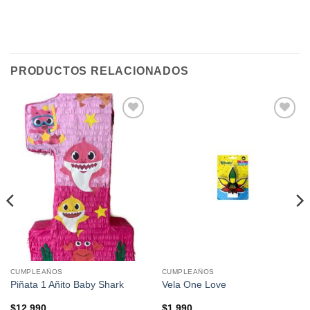
PRODUCTOS RELACIONADOS
Añadir
Añadir
a la
a la
lista de
lista de
deseos
deseos
CUMPLEAÑOS
CUMPLEAÑOS
Piñata 1 Añito Baby Shark
Vela One Love
$
12.990
$
1.990