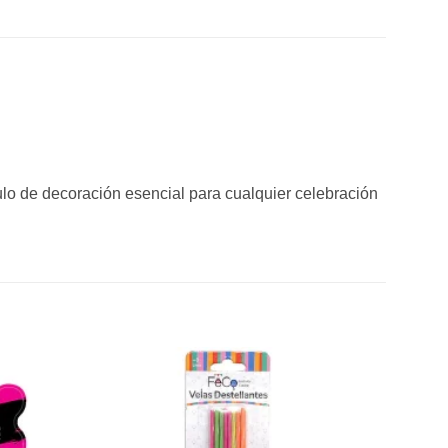
culo de decoración esencial para cualquier celebración
Añadir
Añadir
a la
a la
lista de
lista de
deseos
deseos