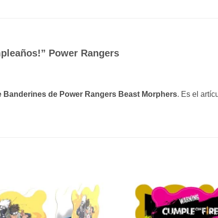
mpleaños!” Power Rangers
e Banderines de Power Rangers Beast Morphers
. Es el artí
Añadir
a la
lista de
deseos