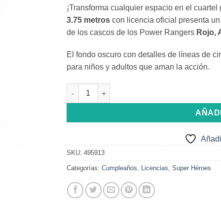
¡Transforma cualquier espacio en el cuartel
3.75 metros
con licencia oficial presenta un
de los cascos de los Power Rangers
Rojo, 
El fondo oscuro con detalles de líneas de ci
para niños y adultos que aman la acción.
Banderín/Guirnaldas FC de Power Rangers ca
AÑAD
Añadi
SKU:
495913
Categorías:
Cumpleaños
,
Licencias
,
Super Héroes