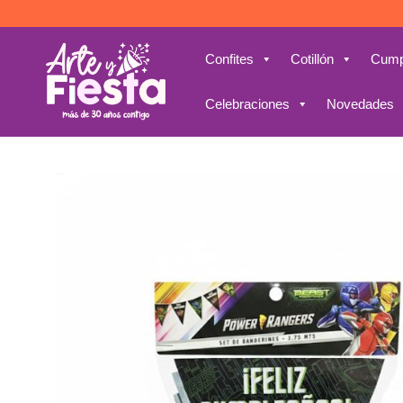
Saltar
al
contenido
Confites
Cotillón
Cump
Celebraciones
Novedades