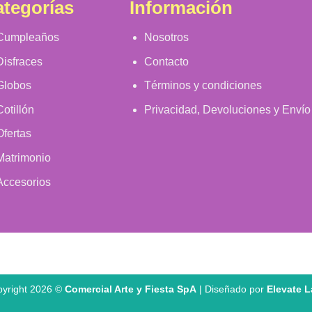
tegorías
Información
Cumpleaños
Nosotros
Disfraces
Contacto
Globos
Términos y condiciones
Cotillón
Privacidad, Devoluciones y Envío
Ofertas
Matrimonio
Accesorios
yright 2026 ©
Comercial Arte y Fiesta SpA
| Diseñado por
Elevate 