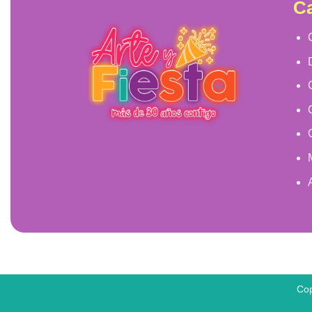
Ca
Cop