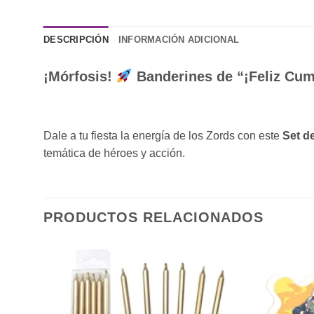
DESCRIPCIÓN
INFORMACIÓN ADICIONAL
¡Mórfosis!
Banderines de “¡Feliz Cu
Dale a tu fiesta la energía de los Zords con este
Set d
temática de héroes y acción.
PRODUCTOS RELACIONADOS
ñadir
Añadir
a la
a la
sta de
lista de
eseos
deseos