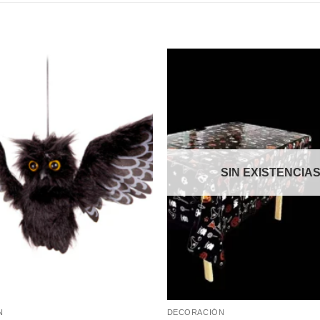
Añadir
a la
lista de
deseos
SIN EXISTENCIA
N
DECORACIÓN