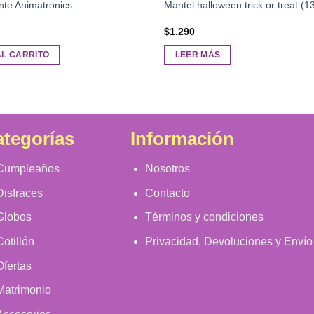
te Animatronics
Mantel halloween trick or treat 
$
1.290
AL CARRITO
LEER MÁS
tegorías
Información
Cumpleaños
Nosotros
Disfraces
Contacto
Globos
Términos y condiciones
Cotillón
Privacidad, Devoluciones y Envío
Ofertas
Matrimonio