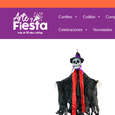
Saltar
al
contenido
Confites
Cotillón
Cump
Celebraciones
Novedades