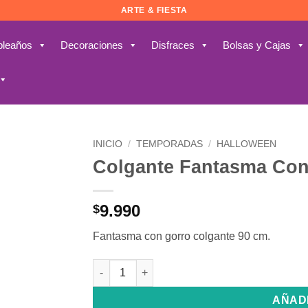
ARTE & FIESTA
leaños
Decoraciones
Disfraces
Bolsas y Cajas
INICIO
/
TEMPORADAS
/
HALLOWEEN
Colgante Fantasma Con
Añadir
a la
lista de
9.990
$
deseos
Fantasma con gorro colgante 90 cm.
Colgante Fantasma Con Gorro cantidad
AÑAD