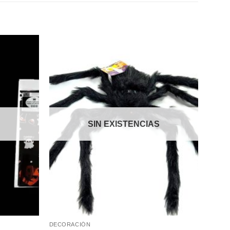
Añadir
Añadir
a la
a la
lista de
lista de
deseos
deseos
S
SIN EXISTENCIAS
DECORACIÓN