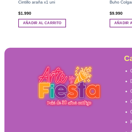
Cintillo araña x1 uni
Buho Colgan
$
1.990
$
9.990
AÑADIR AL CARRITO
AÑADIR 
Ca