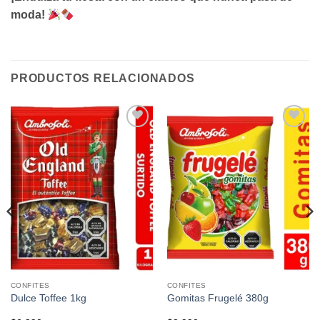
moda!
PRODUCTOS RELACIONADOS
Añadir
Añadir
a la
a la
lista de
lista de
deseos
deseos
CONFITES
CONFITES
Dulce Toffee 1kg
Gomitas Frugelé 380g