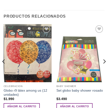
PRODUCTOS RELACIONADOS
Añadir
Añadir
a la
a la
lista de
lista de
deseos
deseos
CELEBRACION
BABY SHOWER
Globo r9 látex among us (12
Set globo baby shower rosado
unidades)
$
1.990
$
3.490
AÑADIR AL CARRITO
AÑADIR AL CARRITO