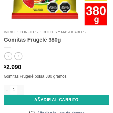
INICIO
/
CONFITES
/
DULCES Y MASTICABLES
Gomitas Frugelé 380g
2.990
$
Gomitas Frugelé bolsa 380 gramos
Gomitas Frugelé 380g cantidad
AÑADIR AL CARRITO