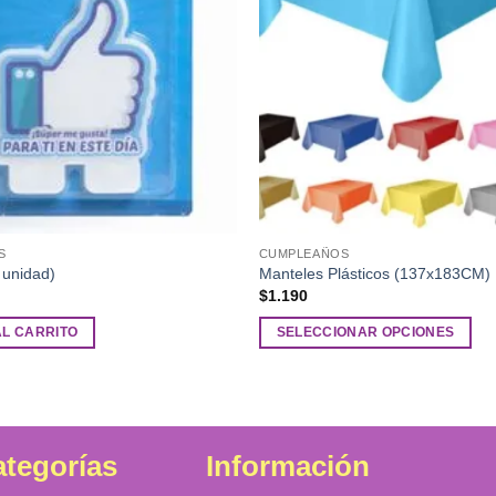
S
CUMPLEAÑOS
 unidad)
Manteles Plásticos (137x183CM)
$
1.190
AL CARRITO
SELECCIONAR OPCIONES
Este
producto
tiene
múltiples
tegorías
Información
variantes.
Las