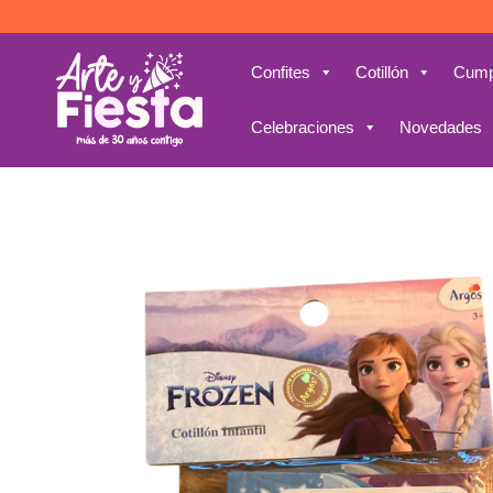
Saltar
al
contenido
Confites
Cotillón
Cump
Celebraciones
Novedades