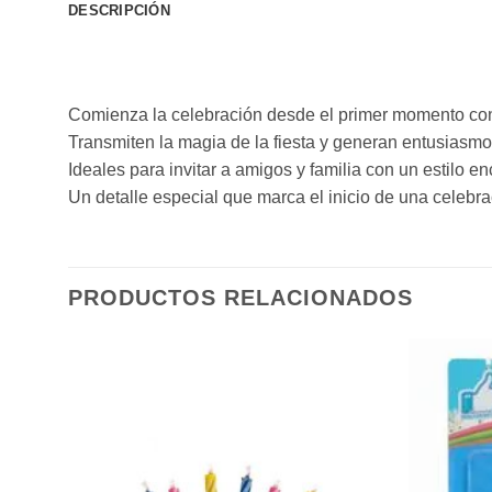
DESCRIPCIÓN
Comienza la celebración desde el primer momento con e
Transmiten la magia de la fiesta y generan entusiasmo 
Ideales para invitar a amigos y familia con un estilo en
Un detalle especial que marca el inicio de una celebrac
PRODUCTOS RELACIONADOS
ñadir
Añadir
a la
a la
sta de
lista de
eseos
deseos