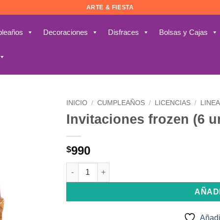
ARTE & FIESTA
leaños
Decoraciones
Disfraces
Bolsas y Cajas
INICIO
/
CUMPLEAÑOS
/
LICENCIAS
/
LINEA
Invitaciones frozen (6 
Añadir
a la
lista de
990
$
deseos
Invitaciones frozen (6 unidades) cantidad
AÑAD
Añadi