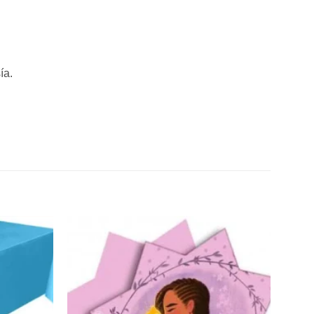
ía.
Añadir
Añadir
a la
a la
lista de
lista de
deseos
deseos