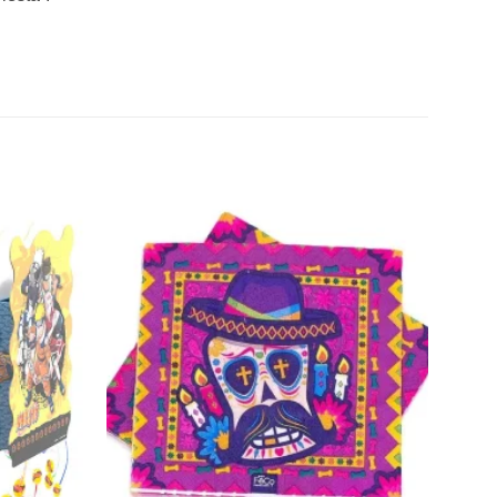
Añadir
Añadir
a la
a la
lista de
lista de
deseos
deseos