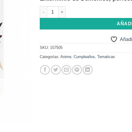
Máscaras de Cartón Demon Slayer 6 Unidades
AÑAD
Añadi
SKU:
157505
Categorías:
Anime
,
Cumpleaños
,
Tematicas