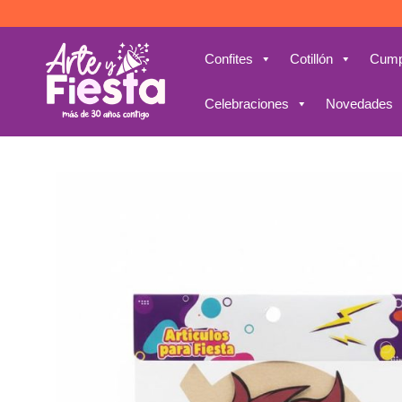
Saltar
al
contenido
Confites
Cotillón
Cump
Celebraciones
Novedades