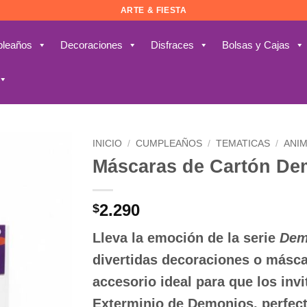
ARTE & FIESTA
leaños
Decoraciones
Disfraces
Bolsas y Cajas
INICIO
/
CUMPLEAÑOS
/
TEMATICAS
/
ANI
Máscaras de Cartón De
Añadir
a la
lista de
2.290
$
deseos
Lleva la emoción de la serie
Dem
divertidas decoraciones o másc
accesorio ideal para que los inv
Exterminio de Demonios, perfect