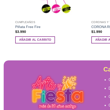
CUMPLEAÑOS
CORONAS Y 
Piñata Free Fire
CORONA R
$
3.990
$
1.990
AÑADIR AL CARRITO
AÑADIR 
Ca