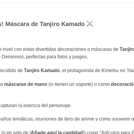
s! Máscara de Tanjiro Kamado
e nivel con estas divertidas decoraciones o máscaras de
Tanji
e Demonios, perfectas para fotos y juegos.
 decidido de
Tanjiro Kamado
, el protagonista de
Kimetsu no Ya
mo
máscaras de mano
(si tienen un soporte) o como
decoració
apturan la esencia del personaje.
eaños temáticas, reuniones de
fans
de anime y como
souvenir
o
o en sets de [
Añade aquí la cantidad
]) como “Artículos para F