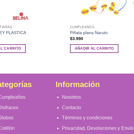
TIARAS
CUMPLEAÑOS
EY PLASTICA
Piñata plana Naruto
$
3.990
AL CARRITO
AÑADIR AL CARRITO
tegorías
Información
Cumpleaños
Nosotros
Disfraces
Contacto
Globos
Términos y condiciones
Cotillón
Privacidad, Devoluciones y Envío