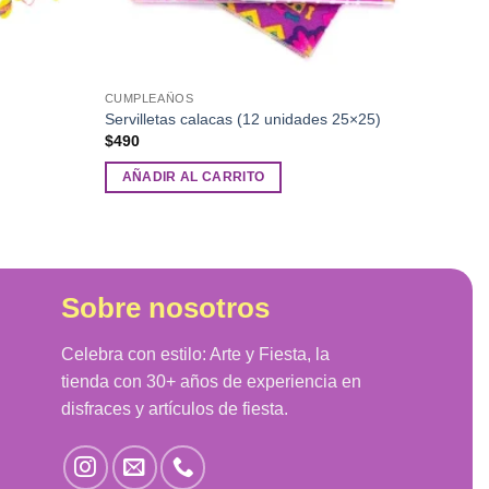
CUMPLEAÑOS
Servilletas calacas (12 unidades 25×25)
$
490
AÑADIR AL CARRITO
Sobre nosotros
Celebra con estilo: Arte y Fiesta, la
tienda con 30+ años de experiencia en
disfraces y artículos de fiesta.