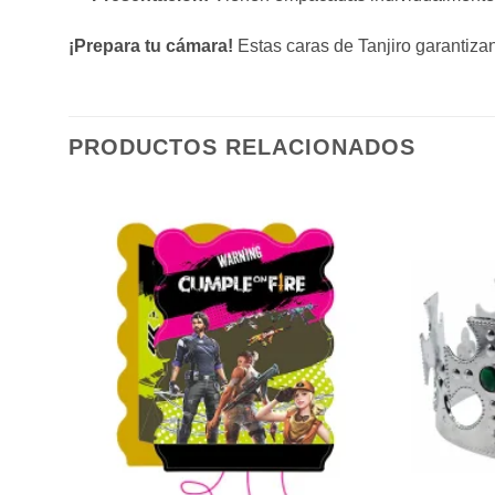
¡Prepara tu cámara!
Estas caras de Tanjiro garantizan
PRODUCTOS RELACIONADOS
ñadir
Añadir
a la
a la
sta de
lista de
eseos
deseos