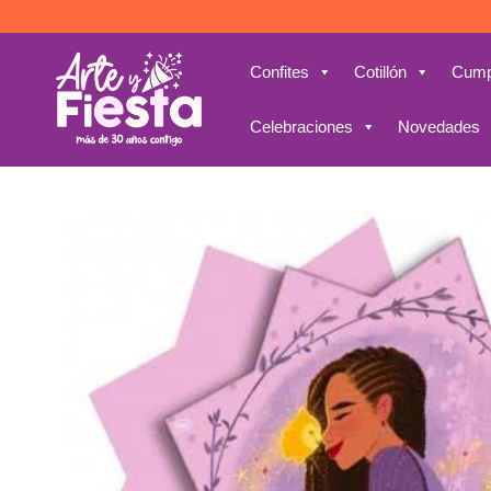
Saltar
al
contenido
Confites
Cotillón
Cump
Celebraciones
Novedades