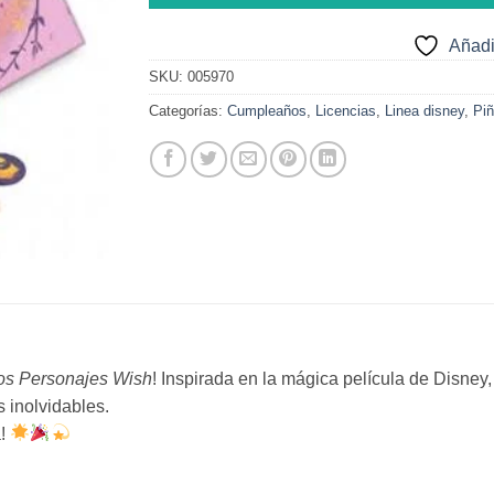
Añadi
SKU:
005970
Categorías:
Cumpleaños
,
Licencias
,
Linea disney
,
Piñ
os Personajes Wish
! Inspirada en la mágica película de Disney,
 inolvidables.
a!