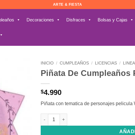
ARTE & FIESTA
leaños
Decoraciones
Disfraces
Bolsas y Cajas
INICIO
/
CUMPLEAÑOS
/
LICENCIAS
/
LINEA
Piñata De Cumpleaños 
Añadir
a la
lista de
4.990
$
deseos
Piñata con tematica de personajes pelicula
Piñata De Cumpleaños Personajes Wish cant
AÑAD