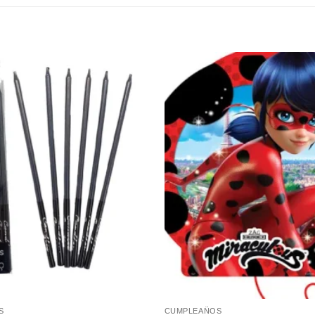
Añadir
a la
lista de
deseos
S
CUMPLEAÑOS