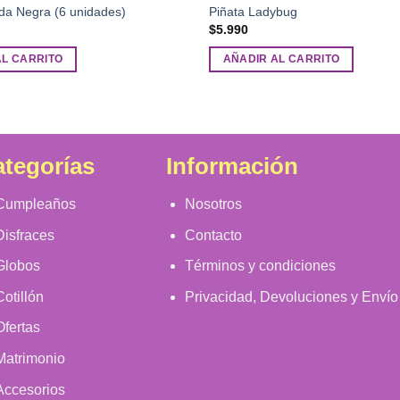
da Negra (6 unidades)
Piñata Ladybug
$
5.990
AL CARRITO
AÑADIR AL CARRITO
tegorías
Información
Cumpleaños
Nosotros
Disfraces
Contacto
Globos
Términos y condiciones
Cotillón
Privacidad, Devoluciones y Envío
Ofertas
Matrimonio
Accesorios