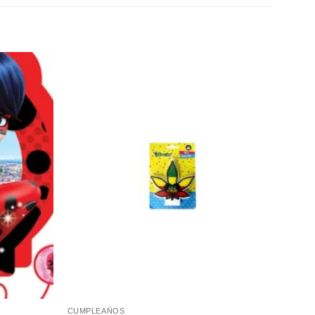
Añadir
Añadir
a la
a la
lista de
lista de
deseos
deseos
CUMPLEAÑOS