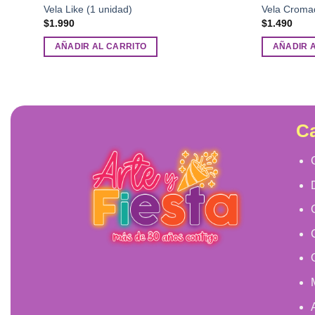
Vela Like (1 unidad)
Vela Croma
$
1.990
$
1.490
AÑADIR AL CARRITO
AÑADIR 
Ca