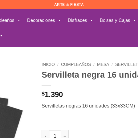
ARTE & FIESTA
leaños
Decoraciones
Disfraces
Bolsas y Cajas
INICIO
/
CUMPLEAÑOS
/
MESA
/
SERVILLE
Servilleta negra 16 uni
Añadir
a la
lista de
1.390
$
deseos
Servilletas negras 16 unidades (33x33CM)
Servilleta negra 16 unidades (33x33CM) canti