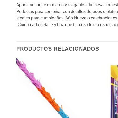
Aporta un toque moderno y elegante a tu mesa con est
Perfectas para combinar con detalles dorados o platea
Ideales para cumpleaños, Año Nuevo o celebraciones c
¡Cuida cada detalle y haz que tu mesa luzca espectac
PRODUCTOS RELACIONADOS
ñadir
Añadir
a la
a la
sta de
lista de
eseos
deseos