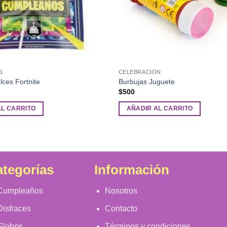
S
CELEBRACION
lces Fortnite
Burbujas Juguete
$
500
AL CARRITO
AÑADIR AL CARRITO
tegorías
Información
Cumpleaños
Nosotros
Disfraces
Contacto
Globos
Términos y condiciones