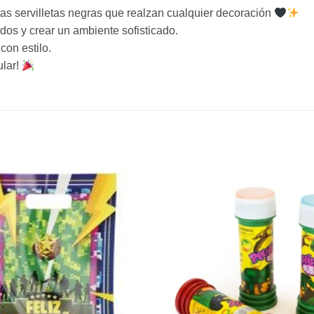
as servilletas negras que realzan cualquier decoración
dos y crear un ambiente sofisticado.
on estilo.
ular!
Añadir
a la
lista de
deseos