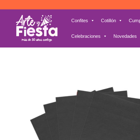
Saltar
al
contenido
Confites
Cotillón
Cump
Celebraciones
Novedades