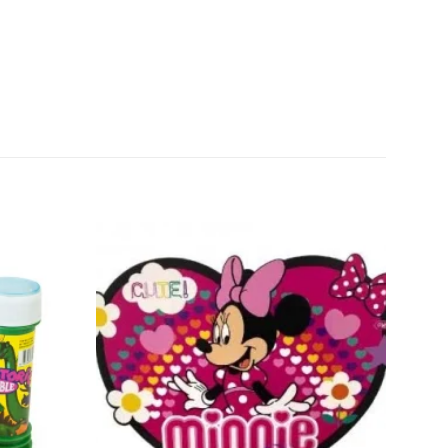
Añadir
Añadir
a la
a la
lista de
lista de
deseos
deseos