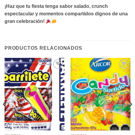
¡Haz que tu fiesta tenga sabor salado, crunch
espectacular y momentos compartidos dignos de una
gran celebración!
PRODUCTOS RELACIONADOS
Añadir
Añadir
a la
a la
lista de
lista de
deseos
deseos