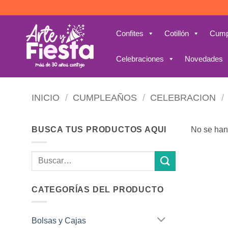
Saltar
al
contenido
Confites
Cotillón
Cump
Celebraciones
Novedades
INICIO
/
CUMPLEAÑOS
/
CELEBRACION
/
BUSCA TUS PRODUCTOS AQUI
No se han
Buscar
por:
CATEGORÍAS DEL PRODUCTO
Bolsas y Cajas