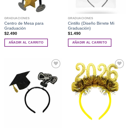
GRADUACIONES
GRADUACIONES
Centro de Mesa para
Cintillo (Diseño Birrete Mi
Graduación
Graduación)
$
2.490
$
1.490
AÑADIR AL CARRITO
AÑADIR AL CARRITO
Añadir
Añadir
a la
a la
lista de
lista de
deseos
deseos