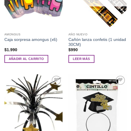
AMONGUS
AÑO NUEVO
Cañón lanza confetis (1 unidad
Caja sorpresa amongus (x6)
30CM)
$
1.990
$
990
AÑADIR AL CARRITO
LEER MÁS
Añadir
Añadir
a la
a la
lista de
lista de
deseos
deseos