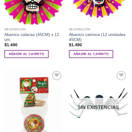
DECORACIÓN
DECORACIÓN
Abanico calacas (45CM) x 12
Abanico catrinca (12 unidades
uni
45CM)
$
1.490
$
1.490
AÑADIR AL CARRITO
AÑADIR AL CARRITO
Añadir
Añadir
a la
a la
lista de
lista de
deseos
deseos
SIN EXISTENCIAS