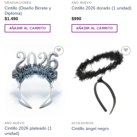
GRADUACIONES
AÑO NUEVO
Cintillo (Diseño Birrete y
Cintillo 2026 dorado (1 unidad)
Diploma)
$
1.490
$
990
AÑADIR AL CARRITO
AÑADIR AL CARRITO
Añadir
Añadir
a la
a la
lista de
lista de
deseos
deseos
AÑO NUEVO
ACCESORIOS
Cintillo 2026 plateado (1
Cintillo ángel negro
unidad)