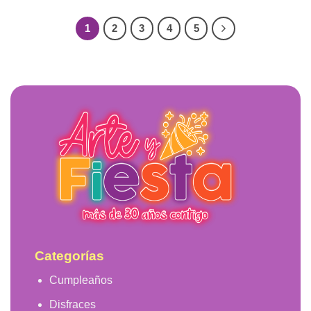
1
2
3
4
5
Categorías
Cumpleaños
Disfraces