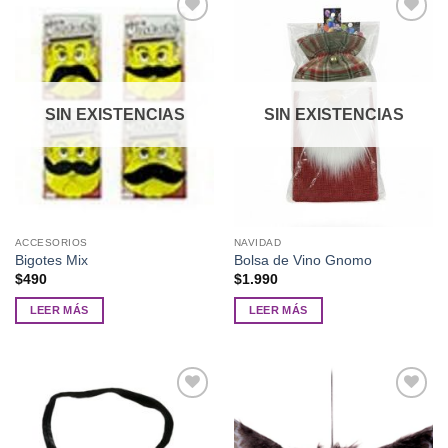
Añadir
Añadir
a la
a la
lista de
lista de
deseos
deseos
SIN EXISTENCIAS
SIN EXISTENCIAS
ACCESORIOS
NAVIDAD
Bigotes Mix
Bolsa de Vino Gnomo
$
490
$
1.990
LEER MÁS
LEER MÁS
Añadir
Añadir
a la
a la
lista de
lista de