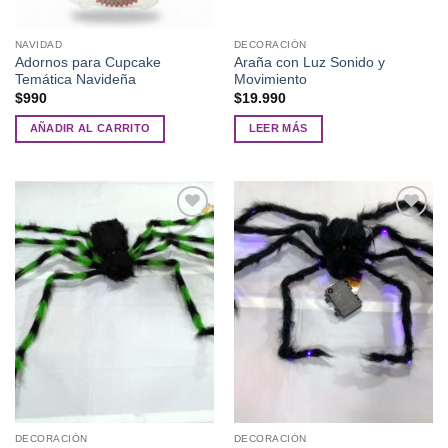
NAVIDAD
DECORACIÓN
Adornos para Cupcake
Araña con Luz Sonido y
Temática Navideña
Movimiento
$
990
$
19.990
AÑADIR AL CARRITO
LEER MÁS
Añadir
Añadir
a la
a la
lista de
lista de
deseos
deseos
DECORACIÓN
DECORACIÓN