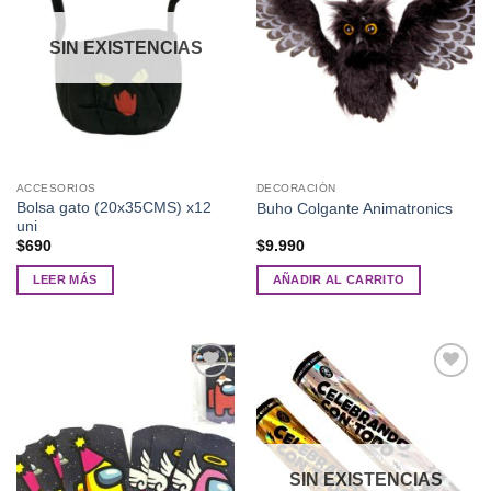
deseos
deseos
SIN EXISTENCIAS
ACCESORIOS
DECORACIÓN
Bolsa gato (20x35CMS) x12
Buho Colgante Animatronics
uni
$
690
$
9.990
LEER MÁS
AÑADIR AL CARRITO
Añadir
Añadir
a la
a la
lista de
lista de
deseos
deseos
SIN EXISTENCIAS