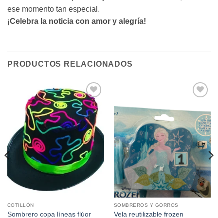
ese momento tan especial.
¡Celebra la noticia con amor y alegría!
PRODUCTOS RELACIONADOS
Añadir
Añadir
a la
a la
lista de
lista de
deseos
deseos
COTILLÓN
SOMBREROS Y GORROS
Sombrero copa líneas flúor
Vela reutilizable frozen