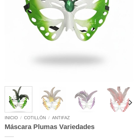
INICIO
/
COTILLÓN
/
ANTIFAZ
Máscara Plumas Variedades