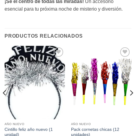
¡Sé el centro de todas las miradas!
Un accesorio
esencial para tu próxima noche de misterio y diversión.
PRODUCTOS RELACIONADOS
Añadir
Añadir
a la
a la
lista de
lista de
deseos
deseos
AÑO NUEVO
AÑO NUEVO
Cintillo feliz año nuevo (1
Pack cornetas chicas (12
unidad)
unidades)