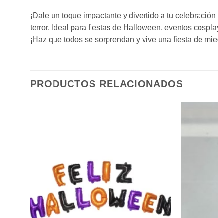
¡Dale un toque impactante y divertido a tu celebración
terror. Ideal para fiestas de Halloween, eventos cospla
¡Haz que todos se sorprendan y vive una fiesta de mie
PRODUCTOS RELACIONADOS
ñadir
Añadir
a la
a la
sta de
lista de
eseos
deseos