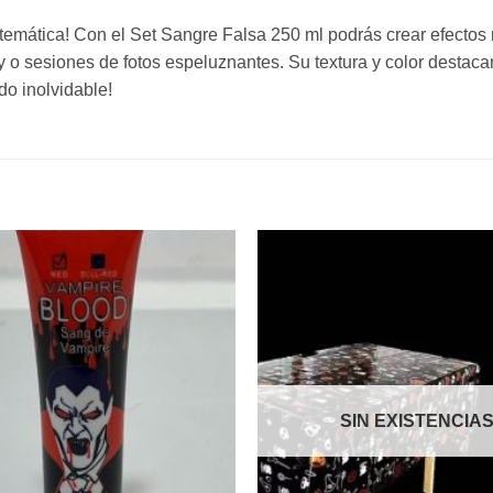
 temática! Con el Set Sangre Falsa 250 ml podrás crear efectos
y o sesiones de fotos espeluznantes. Su textura y color destacan
do inolvidable!
Añadir
a la
lista de
deseos
SIN EXISTENCIA