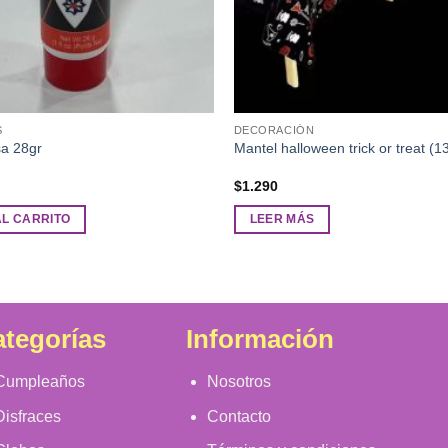
S
DECORACIÓN
sa 28gr
Mantel halloween trick or treat 
$
1.290
AL CARRITO
LEER MÁS
tegorías
Información
Cumpleaños
Nosotros
Disfraces
Contacto