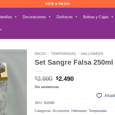
ARTE & FIESTA
leaños
Decoraciones
Disfraces
Bolsas y Cajas
INICIO
/
TEMPORADAS
/
HALLOWEEN
Set Sangre Falsa 250ml
Añadir
a la
lista de
El
El
2.990
2.490
$
$
deseos
precio
precio
Sin existencias
original
actual
Añadi
era:
es:
$2.990.
$2.490.
SKU:
502680
Categorías:
Accesorios
,
Halloween
,
Temporadas