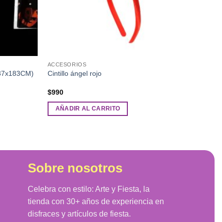
ACCESORIOS
(137x183CM)
Cintillo ángel rojo
$
990
AÑADIR AL CARRITO
Sobre nosotros
Celebra con estilo: Arte y Fiesta, la
tienda con 30+ años de experiencia en
disfraces y artículos de fiesta.