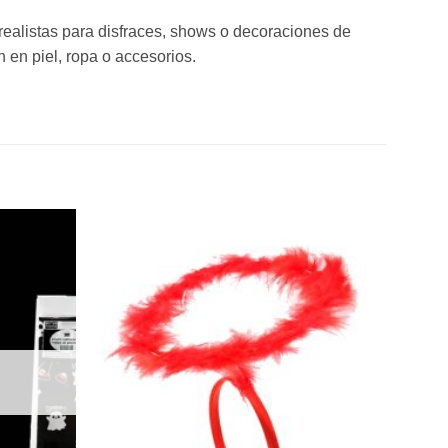
 realistas para disfraces, shows o decoraciones de
 en piel, ropa o accesorios.
Añadir
Añadir
a la
a la
lista de
lista de
deseos
deseos
S