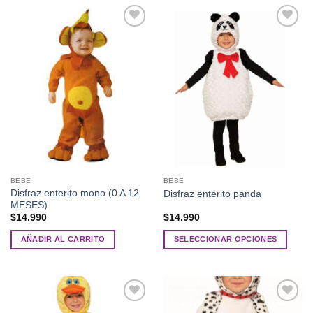
Añadir
Añadir
a la
a la
lista de
lista de
deseos
deseos
BEBE
BEBE
Disfraz enterito mono (0 A 12
Disfraz enterito panda
MESES)
$
14.990
$
14.990
AÑADIR AL CARRITO
SELECCIONAR OPCIONES
Este
producto
tiene
múltiples
Añadir
Añadir