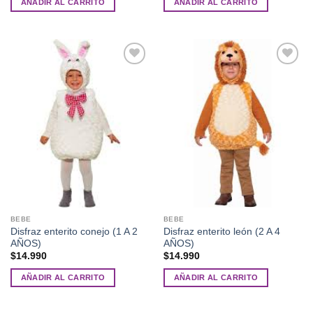
AÑADIR AL CARRITO
AÑADIR AL CARRITO
Añadir
Añadir
a la
a la
lista de
lista de
deseos
deseos
BEBE
BEBE
Disfraz enterito conejo (1 A 2
Disfraz enterito león (2 A 4
AÑOS)
AÑOS)
$
14.990
$
14.990
AÑADIR AL CARRITO
AÑADIR AL CARRITO