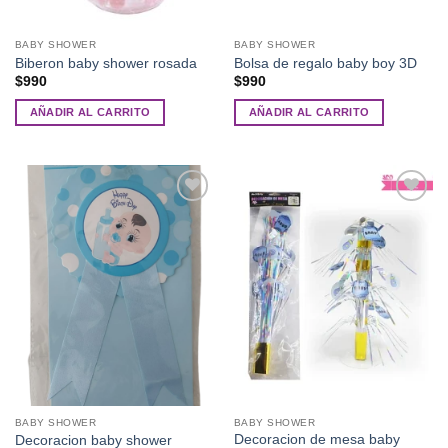
BABY SHOWER
BABY SHOWER
Biberon baby shower rosada
Bolsa de regalo baby boy 3D
$
990
$
990
AÑADIR AL CARRITO
AÑADIR AL CARRITO
Añadir
Añadir
a la
a la
lista de
lista de
deseos
deseos
BABY SHOWER
BABY SHOWER
Decoracion de mesa baby
Decoracion baby shower