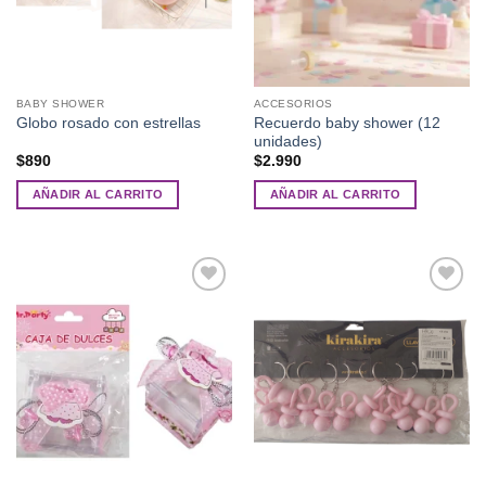
en
la
página
de
BABY SHOWER
ACCESORIOS
producto
Recuerdo baby shower (12
Globo rosado con estrellas
unidades)
$
890
$
2.990
AÑADIR AL CARRITO
AÑADIR AL CARRITO
Añadir
Añadir
a la
a la
lista de
lista de
deseos
deseos