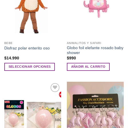
BEBE
ANIMALITOS Y SAFARI
Globo foil elefante rosado baby
Disfraz polar enterito oso
shower
$
14.990
$
990
SELECCIONAR OPCIONES
AÑADIR AL CARRITO
Este
producto
tiene
múltiples
Añadir
Añadir
variantes.
a la
a la
Las
lista de
lista de
deseos
deseos
opciones
se
pueden
elegir