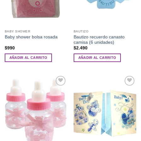
BABY SHOWER
BAUTIZO
Bautizo recuerdo canasto
Baby shower bolsa rosada
camisa (6 unidades)
$
990
$
2.490
AÑADIR AL CARRITO
AÑADIR AL CARRITO
Añadir
Añadir
a la
a la
lista de
lista de
deseos
deseos