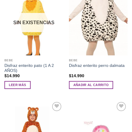
variantes.
a la
a la
Las
lista de
lista de
deseos
deseos
opciones
se
SIN EXISTENCIAS
pueden
elegir
en
la
página
de
BEBE
BEBE
producto
Disfraz enterito pato (1 A 2
Disfraz enterito perro dalmata
AÑOS)
$
14.990
$
14.990
LEER MÁS
AÑADIR AL CARRITO
Añadir
Añadir
a la
a la
lista de
lista de
deseos
deseos