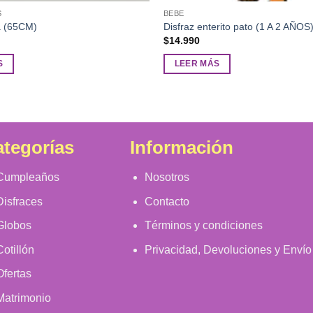
S
BEBE
a (65CM)
Disfraz enterito pato (1 A 2 AÑOS
$
14.990
S
LEER MÁS
tegorías
Información
Cumpleaños
Nosotros
Disfraces
Contacto
Globos
Términos y condiciones
Cotillón
Privacidad, Devoluciones y Envío
Ofertas
Matrimonio