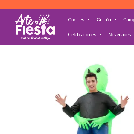
Saltar
al
contenido
Confites
Cotillón
Cump
Celebraciones
Novedades