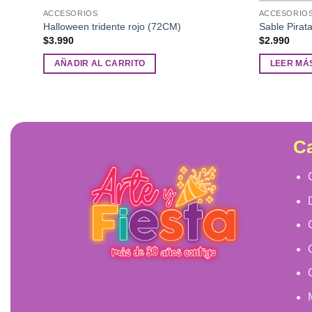
ACCESORIOS
ACCESORIO
Halloween tridente rojo (72CM)
Sable Pirat
$
3.990
$
2.990
AÑADIR AL CARRITO
LEER MÁ
Ca