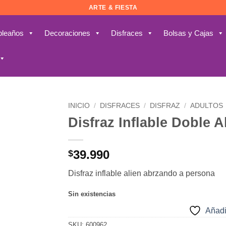
ARTE & FIESTA
leaños
Decoraciones
Disfraces
Bolsas y Cajas
INICIO
/
DISFRACES
/
DISFRAZ
/
ADULTOS
Disfraz Inflable Doble A
Añadir
a la
lista de
39.990
$
deseos
Disfraz inflable alien abrzando a persona
Sin existencias
Añadi
SKU:
600962