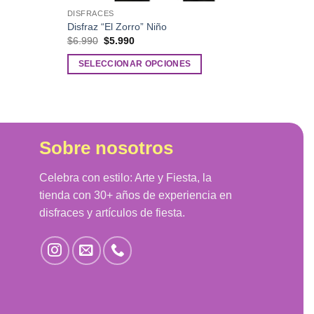
DISFRACES
)
Disfraz “El Zorro” Niño
El
El
$
6.990
$
5.990
precio
precio
original
actual
SELECCIONAR OPCIONES
era:
es:
$6.990.
$5.990.
Este
producto
tiene
múltiples
Sobre nosotros
variantes.
Las
Celebra con estilo: Arte y Fiesta, la
opciones
se
tienda con 30+ años de experiencia en
pueden
disfraces y artículos de fiesta.
elegir
en
la
página
de
producto