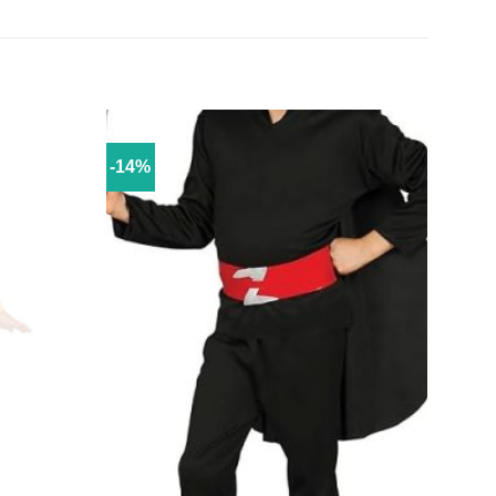
-14%
Añadir
Añadir
a la
a la
lista de
lista de
deseos
deseos
S